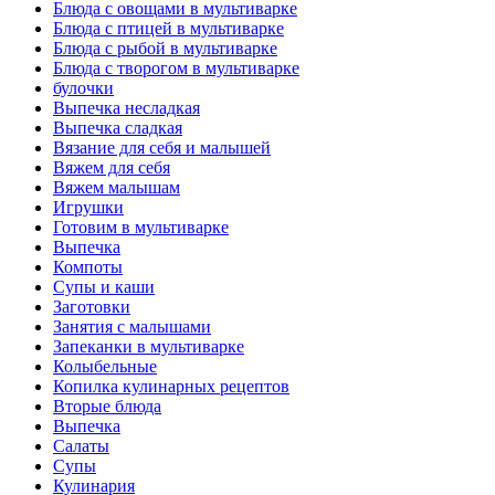
Блюда с овощами в мультиварке
Блюда с птицей в мультиварке
Блюда с рыбой в мультиварке
Блюда с творогом в мультиварке
булочки
Выпечка несладкая
Выпечка сладкая
Вязание для себя и малышей
Вяжем для себя
Вяжем малышам
Игрушки
Готовим в мультиварке
Выпечка
Компоты
Супы и каши
Заготовки
Занятия с малышами
Запеканки в мультиварке
Колыбельные
Копилка кулинарных рецептов
Вторые блюда
Выпечка
Салаты
Супы
Кулинария