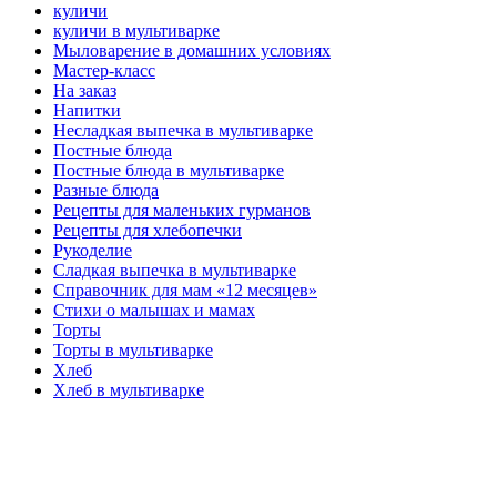
куличи
куличи в мультиварке
Мыловарение в домашних условиях
Мастер-класс
На заказ
Напитки
Несладкая выпечка в мультиварке
Постные блюда
Постные блюда в мультиварке
Разные блюда
Рецепты для маленьких гурманов
Рецепты для хлебопечки
Рукоделие
Сладкая выпечка в мультиварке
Справочник для мам «12 месяцев»
Стихи о малышах и мамах
Торты
Торты в мультиварке
Хлеб
Хлеб в мультиварке