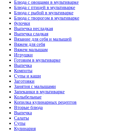
Блюда с овощами в мультиварке
Блюда с птицей в мультиварке
Блюда с рыбой в мультиварке
Блюда с творогом в мультиварке
булочки
Выпечка несладкая
Выпечка сладкая
Вязание для себя и малышей
Вяжем для себя
Вяжем малышам
Игрушки
Готовим в мультиварке
Выпечка
Компоты
Супы и каши
Заготовки
Занятия с малышами
Запеканки в мультиварке
Колыбельные
Копилка кулинарных рецептов
Вторые блюда
Выпечка
Салаты
Супы
Кулинария