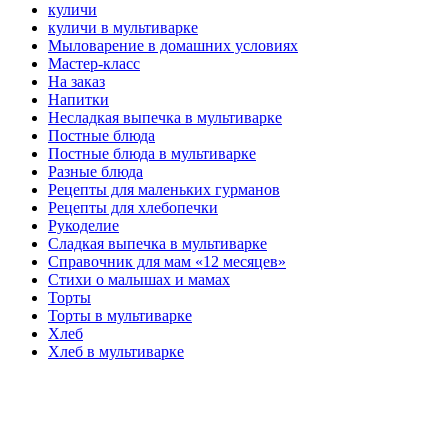
куличи
куличи в мультиварке
Мыловарение в домашних условиях
Мастер-класс
На заказ
Напитки
Несладкая выпечка в мультиварке
Постные блюда
Постные блюда в мультиварке
Разные блюда
Рецепты для маленьких гурманов
Рецепты для хлебопечки
Рукоделие
Сладкая выпечка в мультиварке
Справочник для мам «12 месяцев»
Стихи о малышах и мамах
Торты
Торты в мультиварке
Хлеб
Хлеб в мультиварке