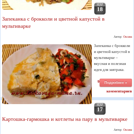
МАР
18
Запеканка с брокколи и цветной капустой в
мультиварке
Автор:
Оксана
Запеканка с брокколи
и цветной капустой в
мультиварке –
вкусная и полезная
идея для завтрака.
9
Подробнее »
комментариев
МАР
17
Картошка-гармошка и котлеты на пару в мультиварке
Автор:
Оксана