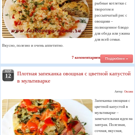
рыбные котлетки с
творогом и
рассыпчатый рис с
овощами –
полноценное блюдо
для обеда или ужина
для всей семьи.
Вкусно, полезно и очень аппетитно.
7 комментариев
Подробнее »
МАР
Плотная запеканка овощная с цветной капустой
12
в мультиварке
Автор:
Оксана
Запеканка овощная с
цветной капустой в
мультиварке –
замечательная идея на
завтрак. Полезная,
сочная, вкусная,