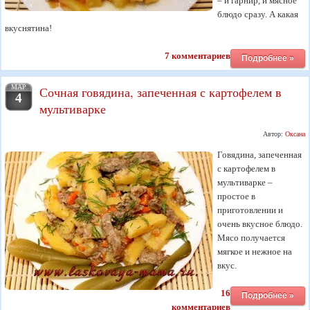
– и гарнир, и мясное
блюдо сразу. А какая
вкуснятина!
7 комментариев
Подробнее »
МАР
Сочная говядина, запеченная с картофелем в
4
мультиварке
Автор:
Оксана
Говядина, запеченная
с картофелем в
мультиварке –
простое в
приготовлении и
очень вкусное блюдо.
Мясо получается
мягкое и нежное на
вкус.
16
Подробнее »
комментариев