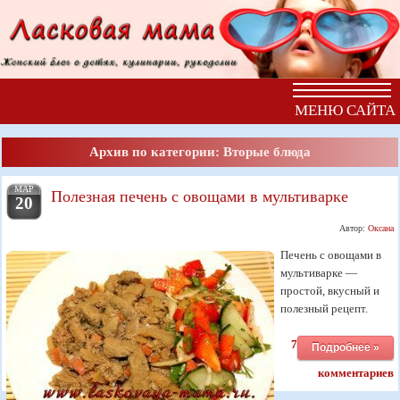
МЕНЮ САЙТА
Архив по категории: Вторые блюда
МАР
Полезная печень с овощами в мультиварке
20
Автор:
Оксана
Печень с овощами в
мультиварке —
простой, вкусный и
полезный рецепт.
7
Подробнее »
комментариев