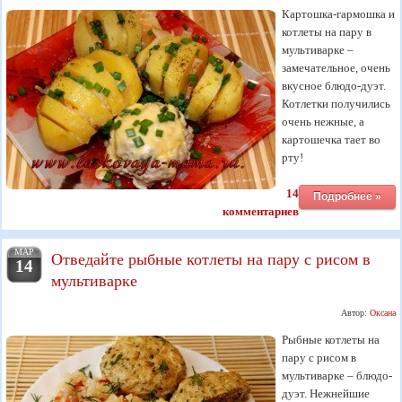
Картошка-гармошка и
котлеты на пару в
мультиварке –
замечательное, очень
вкусное блюдо-дуэт.
Котлетки получились
очень нежные, а
картошечка тает во
рту!
14
Подробнее »
комментариев
МАР
Отведайте рыбные котлеты на пару с рисом в
14
мультиварке
Автор:
Оксана
Рыбные котлеты на
пару с рисом в
мультиварке – блюдо-
дуэт. Нежнейшие