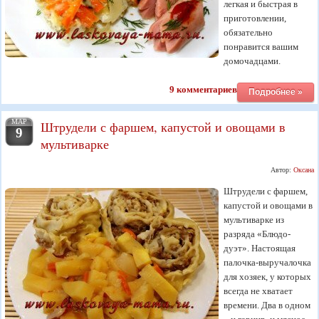
легкая и быстрая в
приготовлении,
обязательно
понравится вашим
домочадцами.
9 комментариев
Подробнее »
МАР
Штрудели с фаршем, капустой и овощами в
9
мультиварке
Автор:
Оксана
Штрудели с фаршем,
капустой и овощами в
мультиварке из
разряда «Блюдо-
дуэт». Настоящая
палочка-выручалочка
для хозяек, у которых
всегда не хватает
времени. Два в одном