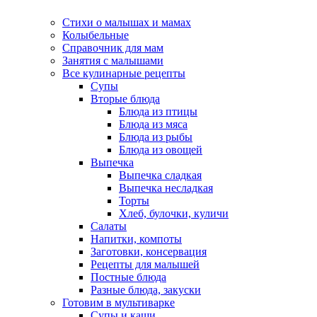
Стихи о малышах и мамах
Колыбельные
Справочник для мам
Занятия с малышами
Все кулинарные рецепты
Супы
Вторые блюда
Блюда из птицы
Блюда из мяса
Блюда из рыбы
Блюда из овощей
Выпечка
Выпечка сладкая
Выпечка несладкая
Торты
Хлеб, булочки, куличи
Салаты
Напитки, компоты
Заготовки, консервация
Рецепты для малышей
Постные блюда
Разные блюда, закуски
Готовим в мультиварке
Супы и каши