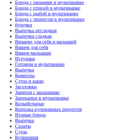
Блюда с овощами в мультиварке
Блюда с птицей в мультиварке
Блюда с рыбой в мультиварке
Блюда с творогом в мультиварке
булочки
Выпечка несладкая
Выпечка сладкая
Вязание для себя и малышей
Вяжем для себя
Вяжем малышам
Игрушки
Готовим в мультиварке
Выпечка
Компоты
Супы и каши
Заготовки
Занятия с малышами
Запеканки в мультиварке
Колыбельные
Копилка кулинарных рецептов
Вторые блюда
Выпечка
Салаты
Супы
Кулинария