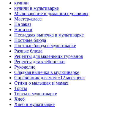
куличи
куличи в мультиварке
Мыловарение в домашних условиях
Мастер-класс
На заказ
Напитки
Несладкая выпечка в мультиварке
Постные блюда
Постные блюда в мультиварке
Разные блюда
Рецепты для маленьких гурманов
Рецепты для хлебопечки
Рукоделие
Сладкая выпечка в мультиварке
Справочник для мам «12 месяцев»
Стихи о малышах и мамах
Торты
Торты в мультиварке
Хлеб
Хлеб в мультиварке