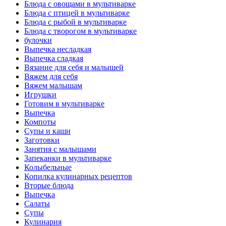
Блюда с овощами в мультиварке
Блюда с птицей в мультиварке
Блюда с рыбой в мультиварке
Блюда с творогом в мультиварке
булочки
Выпечка несладкая
Выпечка сладкая
Вязание для себя и малышей
Вяжем для себя
Вяжем малышам
Игрушки
Готовим в мультиварке
Выпечка
Компоты
Супы и каши
Заготовки
Занятия с малышами
Запеканки в мультиварке
Колыбельные
Копилка кулинарных рецептов
Вторые блюда
Выпечка
Салаты
Супы
Кулинария