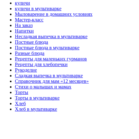
куличи
куличи в мультиварке
Мыловарение в домашних условиях
Мастер-класс
На заказ
Напитки
Несладкая выпечка в мультиварке
Постные блюда
Постные блюда в мультиварке
Разные блюда
Рецепты для маленьких гурманов
Рецепты для хлебопечки
Рукоделие
Сладкая выпечка в мультиварке
Справочник для мам «12 месяцев»
Стихи о малышах и мамах
Торты
Торты в мультиварке
Хлеб
Хлеб в мультиварке