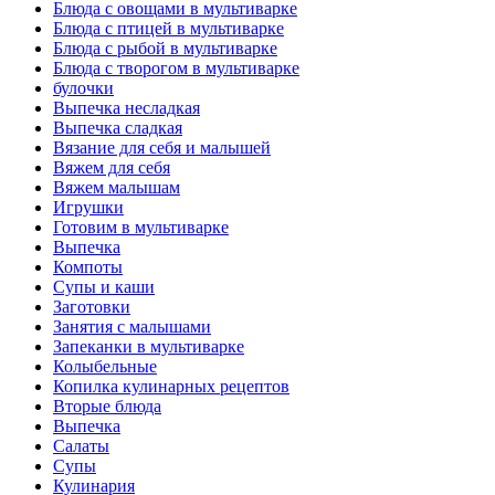
Блюда с овощами в мультиварке
Блюда с птицей в мультиварке
Блюда с рыбой в мультиварке
Блюда с творогом в мультиварке
булочки
Выпечка несладкая
Выпечка сладкая
Вязание для себя и малышей
Вяжем для себя
Вяжем малышам
Игрушки
Готовим в мультиварке
Выпечка
Компоты
Супы и каши
Заготовки
Занятия с малышами
Запеканки в мультиварке
Колыбельные
Копилка кулинарных рецептов
Вторые блюда
Выпечка
Салаты
Супы
Кулинария