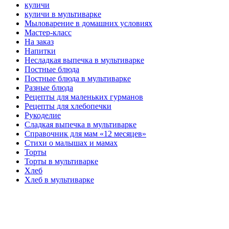
куличи
куличи в мультиварке
Мыловарение в домашних условиях
Мастер-класс
На заказ
Напитки
Несладкая выпечка в мультиварке
Постные блюда
Постные блюда в мультиварке
Разные блюда
Рецепты для маленьких гурманов
Рецепты для хлебопечки
Рукоделие
Сладкая выпечка в мультиварке
Справочник для мам «12 месяцев»
Стихи о малышах и мамах
Торты
Торты в мультиварке
Хлеб
Хлеб в мультиварке