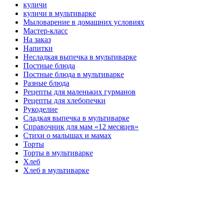
куличи
куличи в мультиварке
Мыловарение в домашних условиях
Мастер-класс
На заказ
Напитки
Несладкая выпечка в мультиварке
Постные блюда
Постные блюда в мультиварке
Разные блюда
Рецепты для маленьких гурманов
Рецепты для хлебопечки
Рукоделие
Сладкая выпечка в мультиварке
Справочник для мам «12 месяцев»
Стихи о малышах и мамах
Торты
Торты в мультиварке
Хлеб
Хлеб в мультиварке