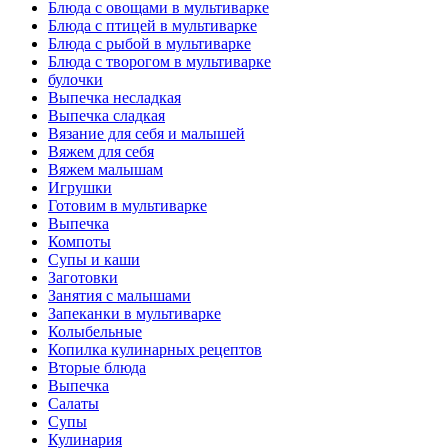
Блюда с овощами в мультиварке
Блюда с птицей в мультиварке
Блюда с рыбой в мультиварке
Блюда с творогом в мультиварке
булочки
Выпечка несладкая
Выпечка сладкая
Вязание для себя и малышей
Вяжем для себя
Вяжем малышам
Игрушки
Готовим в мультиварке
Выпечка
Компоты
Супы и каши
Заготовки
Занятия с малышами
Запеканки в мультиварке
Колыбельные
Копилка кулинарных рецептов
Вторые блюда
Выпечка
Салаты
Супы
Кулинария