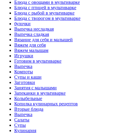
Блюда с овощами в мультиварке
Блюда с птицей в мультиварке
Блюда с рыбой в мультиварке
Блюда с творогом в мультиварке
булочки
Выпечка несладкая
Выпечка сладкая
Вязание для себя и малышей
Вяжем для себя
Вяжем малышам
Игрушки
Готовим в мультиварке
Выпечка
Компоты
Супы и каши
Заготовки
Занятия с малышами
Запеканки в мультиварке
Колыбельные
Копилка кулинарных рецептов
Вторые блюда
Выпечка
Салаты
Супы
Кулинария