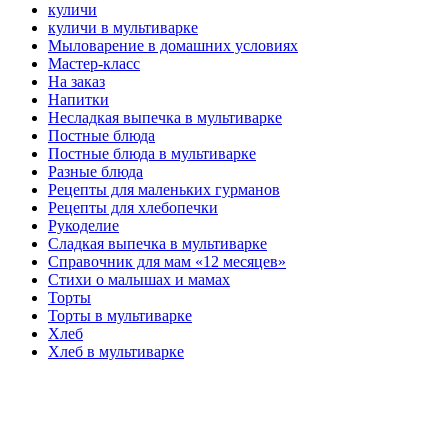
куличи
куличи в мультиварке
Мыловарение в домашних условиях
Мастер-класс
На заказ
Напитки
Несладкая выпечка в мультиварке
Постные блюда
Постные блюда в мультиварке
Разные блюда
Рецепты для маленьких гурманов
Рецепты для хлебопечки
Рукоделие
Сладкая выпечка в мультиварке
Справочник для мам «12 месяцев»
Стихи о малышах и мамах
Торты
Торты в мультиварке
Хлеб
Хлеб в мультиварке