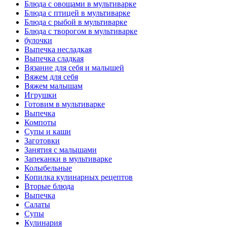
Блюда с овощами в мультиварке
Блюда с птицей в мультиварке
Блюда с рыбой в мультиварке
Блюда с творогом в мультиварке
булочки
Выпечка несладкая
Выпечка сладкая
Вязание для себя и малышей
Вяжем для себя
Вяжем малышам
Игрушки
Готовим в мультиварке
Выпечка
Компоты
Супы и каши
Заготовки
Занятия с малышами
Запеканки в мультиварке
Колыбельные
Копилка кулинарных рецептов
Вторые блюда
Выпечка
Салаты
Супы
Кулинария