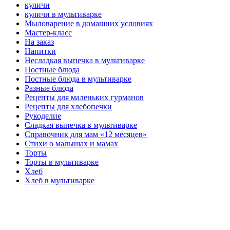
куличи
куличи в мультиварке
Мыловарение в домашних условиях
Мастер-класс
На заказ
Напитки
Несладкая выпечка в мультиварке
Постные блюда
Постные блюда в мультиварке
Разные блюда
Рецепты для маленьких гурманов
Рецепты для хлебопечки
Рукоделие
Сладкая выпечка в мультиварке
Справочник для мам «12 месяцев»
Стихи о малышах и мамах
Торты
Торты в мультиварке
Хлеб
Хлеб в мультиварке