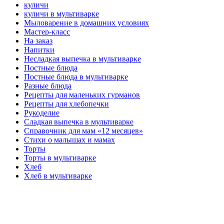
куличи
куличи в мультиварке
Мыловарение в домашних условиях
Мастер-класс
На заказ
Напитки
Несладкая выпечка в мультиварке
Постные блюда
Постные блюда в мультиварке
Разные блюда
Рецепты для маленьких гурманов
Рецепты для хлебопечки
Рукоделие
Сладкая выпечка в мультиварке
Справочник для мам «12 месяцев»
Стихи о малышах и мамах
Торты
Торты в мультиварке
Хлеб
Хлеб в мультиварке