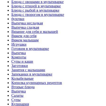
Блюда с овощами в мультиварке
Блюда с птицей в мультиварке
Блюда с рыбой в мультиварке
Блюда с творогом в мультиварке
булочки
Выпечка несладкая
Выпечка сладкая
Вязание для себя и малышей
Вяжем для себя
Вяжем малышам
Игрушки
Готовим в мультиварке
Выпечка
Компоты
Супы и каши
Заготовки
Занятия с малышами
Запеканки в мультиварке
Колыбельные
Копилка кулинарных рецептов
Вторые блюда
Выпечка
Салаты
Супы
Кулинария