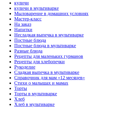
куличи
куличи в мультиварке
Мыловарение в домашних условиях
Мастер-класс
На заказ
Напитки
Несладкая выпечка в мультиварке
Постные блюда
Постные блюда в мультиварке
Разные блюда
Рецепты для маленьких гурманов
Рецепты для хлебопечки
Рукоделие
Сладкая выпечка в мультиварке
Справочник для мам «12 месяцев»
Стихи о малышах и мамах
Торты
Торты в мультиварке
Хлеб
Хлеб в мультиварке