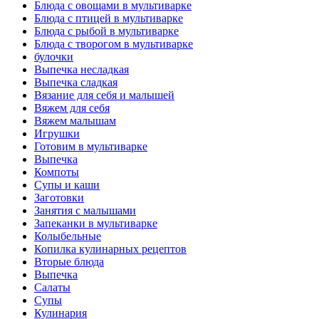
Блюда с овощами в мультиварке
Блюда с птицей в мультиварке
Блюда с рыбой в мультиварке
Блюда с творогом в мультиварке
булочки
Выпечка несладкая
Выпечка сладкая
Вязание для себя и малышей
Вяжем для себя
Вяжем малышам
Игрушки
Готовим в мультиварке
Выпечка
Компоты
Супы и каши
Заготовки
Занятия с малышами
Запеканки в мультиварке
Колыбельные
Копилка кулинарных рецептов
Вторые блюда
Выпечка
Салаты
Супы
Кулинария