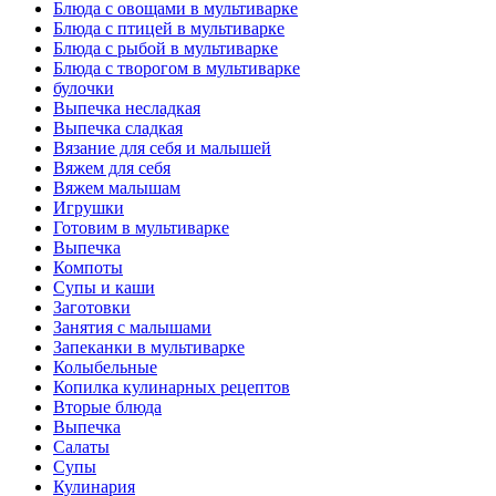
Блюда с овощами в мультиварке
Блюда с птицей в мультиварке
Блюда с рыбой в мультиварке
Блюда с творогом в мультиварке
булочки
Выпечка несладкая
Выпечка сладкая
Вязание для себя и малышей
Вяжем для себя
Вяжем малышам
Игрушки
Готовим в мультиварке
Выпечка
Компоты
Супы и каши
Заготовки
Занятия с малышами
Запеканки в мультиварке
Колыбельные
Копилка кулинарных рецептов
Вторые блюда
Выпечка
Салаты
Супы
Кулинария