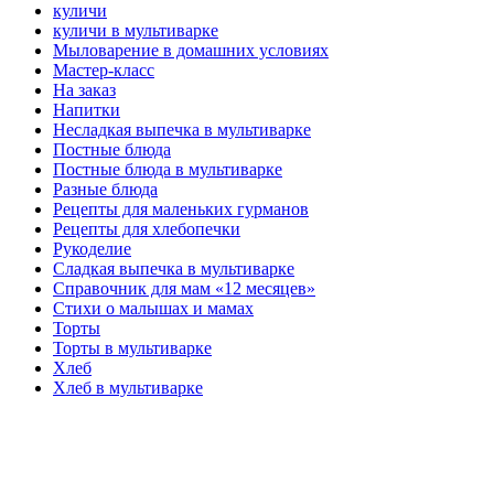
куличи
куличи в мультиварке
Мыловарение в домашних условиях
Мастер-класс
На заказ
Напитки
Несладкая выпечка в мультиварке
Постные блюда
Постные блюда в мультиварке
Разные блюда
Рецепты для маленьких гурманов
Рецепты для хлебопечки
Рукоделие
Сладкая выпечка в мультиварке
Справочник для мам «12 месяцев»
Стихи о малышах и мамах
Торты
Торты в мультиварке
Хлеб
Хлеб в мультиварке