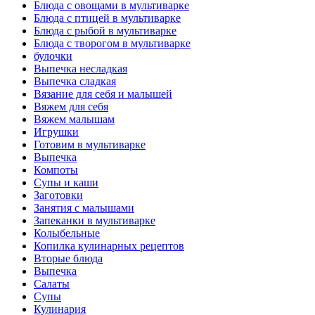
Блюда с овощами в мультиварке
Блюда с птицей в мультиварке
Блюда с рыбой в мультиварке
Блюда с творогом в мультиварке
булочки
Выпечка несладкая
Выпечка сладкая
Вязание для себя и малышей
Вяжем для себя
Вяжем малышам
Игрушки
Готовим в мультиварке
Выпечка
Компоты
Супы и каши
Заготовки
Занятия с малышами
Запеканки в мультиварке
Колыбельные
Копилка кулинарных рецептов
Вторые блюда
Выпечка
Салаты
Супы
Кулинария