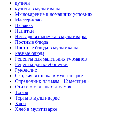
куличи
куличи в мультиварке
Мыловарение в домашних условиях
Мастер-класс
На заказ
Напитки
Несладкая выпечка в мультиварке
Постные блюда
Постные блюда в мультиварке
Разные блюда
Рецепты для маленьких гурманов
Рецепты для хлебопечки
Рукоделие
Сладкая выпечка в мультиварке
Справочник для мам «12 месяцев»
Стихи о малышах и мамах
Торты
Торты в мультиварке
Хлеб
Хлеб в мультиварке