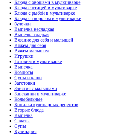
Блюда с овощами в мультиварке
Блюда с птицей в мультиварке
Блюда с рыбой в мультиварке
Блюда с творогом в мультиварке
булочки
Выпечка несладкая
Выпечка сладкая
Вязание для себя и малышей
Вяжем для себя
Вяжем малышам
Игрушки
Готовим в мультиварке
Выпечка
Компоты
Супы и каши
Заготовки
Занятия с малышами
Запеканки в мультиварке
Колыбельные
Копилка кулинарных рецептов
Вторые блюда
Выпечка
Салаты
Супы
Кулинария