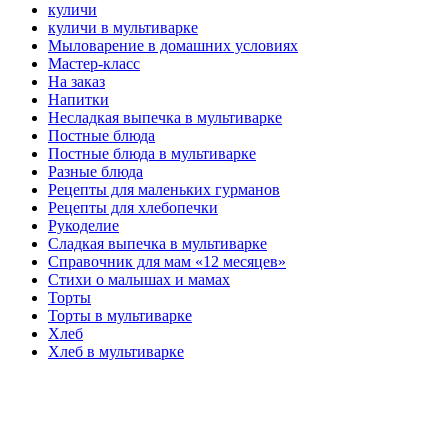
куличи
куличи в мультиварке
Мыловарение в домашних условиях
Мастер-класс
На заказ
Напитки
Несладкая выпечка в мультиварке
Постные блюда
Постные блюда в мультиварке
Разные блюда
Рецепты для маленьких гурманов
Рецепты для хлебопечки
Рукоделие
Сладкая выпечка в мультиварке
Справочник для мам «12 месяцев»
Стихи о малышах и мамах
Торты
Торты в мультиварке
Хлеб
Хлеб в мультиварке