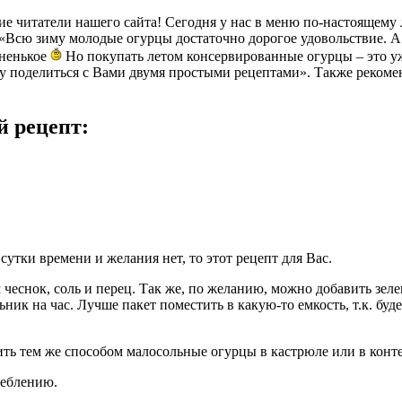
гие читатели нашего сайта! Сегодня у нас в меню по-настоящем
Всю зиму молодые огурцы достаточно дорогое удовольствие. А в
ененькое
Но покупать летом консервированные огурцы – это у
шу поделиться с Вами двумя простыми рецептами». Также реком
й рецепт:
утки времени и желания нет, то этот рецепт для Вас.
 чеснок, соль и перец. Так же, по желанию, можно добавить зел
ник на час. Лучше пакет поместить в какую-то емкость, т.к. буде
вить тем же способом малосольные огурцы в кастрюле или в конт
реблению.