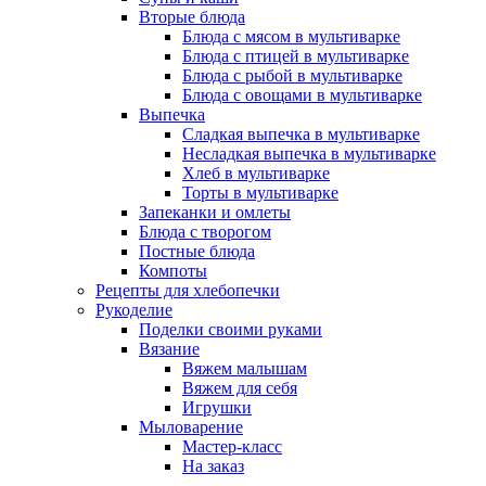
Вторые блюда
Блюда с мясом в мультиварке
Блюда с птицей в мультиварке
Блюда с рыбой в мультиварке
Блюда с овощами в мультиварке
Выпечка
Сладкая выпечка в мультиварке
Несладкая выпечка в мультиварке
Хлеб в мультиварке
Торты в мультиварке
Запеканки и омлеты
Блюда с творогом
Постные блюда
Компоты
Рецепты для хлебопечки
Рукоделие
Поделки своими руками
Вязание
Вяжем малышам
Вяжем для себя
Игрушки
Мыловарение
Мастер-класс
На заказ