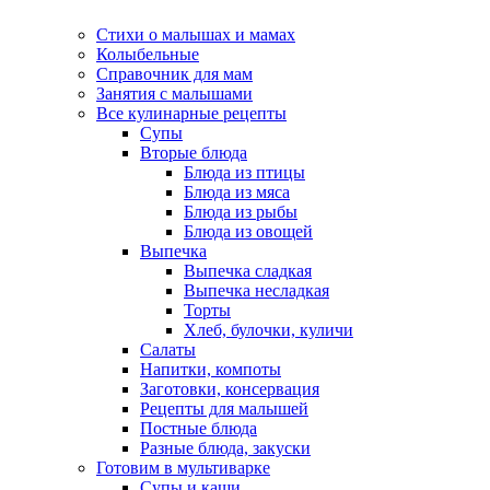
Стихи о малышах и мамах
Колыбельные
Справочник для мам
Занятия с малышами
Все кулинарные рецепты
Супы
Вторые блюда
Блюда из птицы
Блюда из мяса
Блюда из рыбы
Блюда из овощей
Выпечка
Выпечка сладкая
Выпечка несладкая
Торты
Хлеб, булочки, куличи
Салаты
Напитки, компоты
Заготовки, консервация
Рецепты для малышей
Постные блюда
Разные блюда, закуски
Готовим в мультиварке
Супы и каши