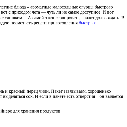
у летние блюда – ароматные малосольные огурцы быстрого
от с приходом лета — чуть ли не самое доступное. И вот
же слишком… А самой законсервировать, значит долго ждать. В
ендую посмотреть рецепт приготовления
быстрых
ень и красный перец чили. Пакет завязываем, хорошенько
т выделяться сок. И если в пакете есть отверстия – он выльется
ейнере для хранения продуктов.