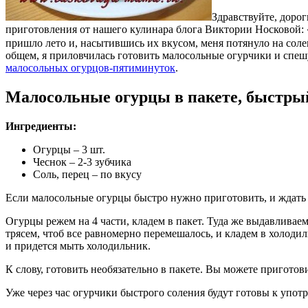
Здравствуйте, доро
приготовления от нашего кулинара блога Виктории Носковой: «
пришло лето
и, насытившись их вкусом, меня потянуло на сол
общем, я приловчилась готовить малосольные огурчики и спе
малосольных огурцов-пятиминуток
.
Малосольные огурцы в пакете, быстры
Ингредиенты:
Огурцы – 3 шт.
Чеснок – 2-3 зубчика
Соль, перец – по вкусу
Если малосольные огурцы быстро нужно приготовить, и ждать с
Огурцы режем на 4 части, кладем в пакет. Туда же выдавливаем
трясем, чтоб все равномерно перемешалось, и кладем в холодиль
и придется мыть холодильник.
К слову, готовить необязательно в пакете. Вы можете пригото
Уже через час огурчики быстрого соления будут готовы к упот