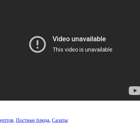
цептов
,
Постные блюда
,
Салаты