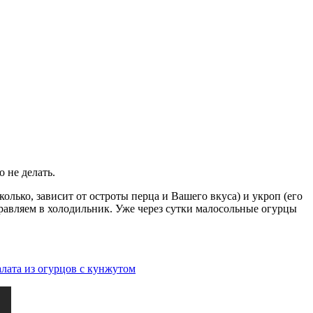
 не делать.
олько, зависит от остроты перца и Вашего вкуса) и укроп (его
равляем в холодильник. Уже через сутки малосольные огурцы
алата из огурцов с кунжутом