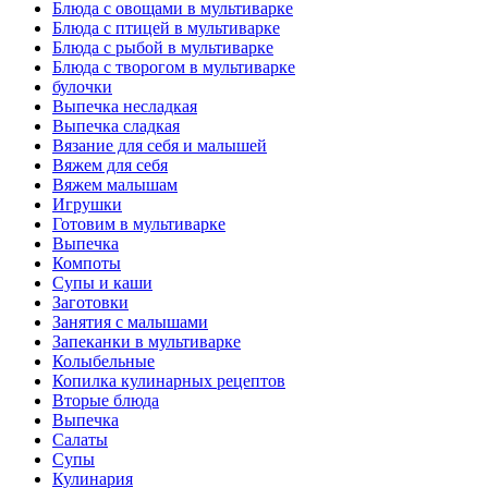
Блюда с овощами в мультиварке
Блюда с птицей в мультиварке
Блюда с рыбой в мультиварке
Блюда с творогом в мультиварке
булочки
Выпечка несладкая
Выпечка сладкая
Вязание для себя и малышей
Вяжем для себя
Вяжем малышам
Игрушки
Готовим в мультиварке
Выпечка
Компоты
Супы и каши
Заготовки
Занятия с малышами
Запеканки в мультиварке
Колыбельные
Копилка кулинарных рецептов
Вторые блюда
Выпечка
Салаты
Супы
Кулинария