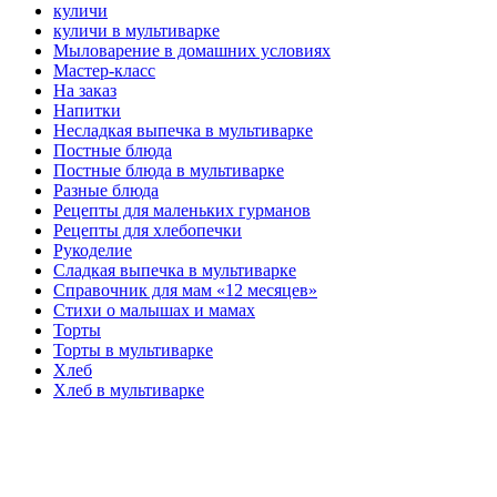
куличи
куличи в мультиварке
Мыловарение в домашних условиях
Мастер-класс
На заказ
Напитки
Несладкая выпечка в мультиварке
Постные блюда
Постные блюда в мультиварке
Разные блюда
Рецепты для маленьких гурманов
Рецепты для хлебопечки
Рукоделие
Сладкая выпечка в мультиварке
Справочник для мам «12 месяцев»
Стихи о малышах и мамах
Торты
Торты в мультиварке
Хлеб
Хлеб в мультиварке