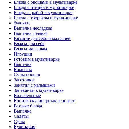
Блюда с овощами в мультиварке
Блюда с птицей в мультиварке
Блюда с рыбой в мультиварке
Блюда с творогом в мультиварке
булочки
Выпечка несладкая
Выпечка сладкая
Вязание для себя и малышей
Вяжем для себя
Вяжем малышам
Игрушки
Готовим в мультиварке
Выпечка
Компоты
Супы и каши
Заготовки
Занятия с малышами
Запеканки в мультиварке
Колыбельные
Копилка кулинарных рецептов
Вторые блюда
Выпечка
Салаты
Супы
Кулинария