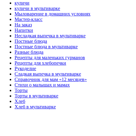
куличи
куличи в мультиварке
Мыловарение в домашних условиях
Мастер-класс
На заказ
Напитки
Несладкая выпечка в мультиварке
Постные блюда
Постные блюда в мультиварке
Разные блюда
Рецепты для маленьких гурманов
Рецепты для хлебопечки
Рукоделие
Сладкая выпечка в мультиварке
Справочник для мам «12 месяцев»
Стихи о малышах и мамах
Торты
Торты в мультиварке
Хлеб
Хлеб в мультиварке