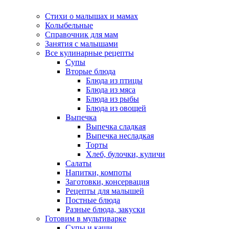
Стихи о малышах и мамах
Колыбельные
Справочник для мам
Занятия с малышами
Все кулинарные рецепты
Супы
Вторые блюда
Блюда из птицы
Блюда из мяса
Блюда из рыбы
Блюда из овощей
Выпечка
Выпечка сладкая
Выпечка несладкая
Торты
Хлеб, булочки, куличи
Салаты
Напитки, компоты
Заготовки, консервация
Рецепты для малышей
Постные блюда
Разные блюда, закуски
Готовим в мультиварке
Супы и каши