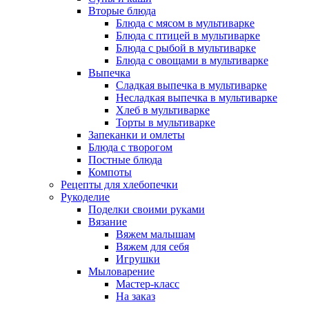
Вторые блюда
Блюда с мясом в мультиварке
Блюда с птицей в мультиварке
Блюда с рыбой в мультиварке
Блюда с овощами в мультиварке
Выпечка
Сладкая выпечка в мультиварке
Несладкая выпечка в мультиварке
Хлеб в мультиварке
Торты в мультиварке
Запеканки и омлеты
Блюда с творогом
Постные блюда
Компоты
Рецепты для хлебопечки
Рукоделие
Поделки своими руками
Вязание
Вяжем малышам
Вяжем для себя
Игрушки
Мыловарение
Мастер-класс
На заказ