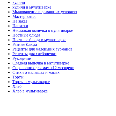
куличи
куличи в мультиварке
Мыловарение в домашних условиях
Мастер-класс
На заказ
Напитки
Несладкая выпечка в мультиварке
Постные блюда
Постные блюда в мультиварке
Разные блюда
Рецепты для маленьких гурманов
Рецепты для хлебопечки
Рукоделие
Сладкая выпечка в мультиварке
Справочник для мам «12 месяцев»
Стихи о малышах и мамах
Торты
Торты в мультиварке
Хлеб
Хлеб в мультиварке