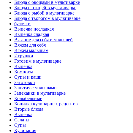
Блюда с овощами в мультиварке
Блюда с птицей в мультиварке
Блюда с рыбой в мультиварке
Блюда с творогом в мультиварке
булочки
Выпечка несладкая
Выпечка сладкая
Вязание для себя и малышей
Вяжем для себя
Вяжем малышам
Игрушки
Готовим в мультиварке
Выпечка
Компоты
Супы и каши
Заготовки
Занятия с малышами
Запеканки в мультиварке
Колыбельные
Копилка кулинарных рецептов
Вторые блюда
Выпечка
Салаты
Супы
Кулинария