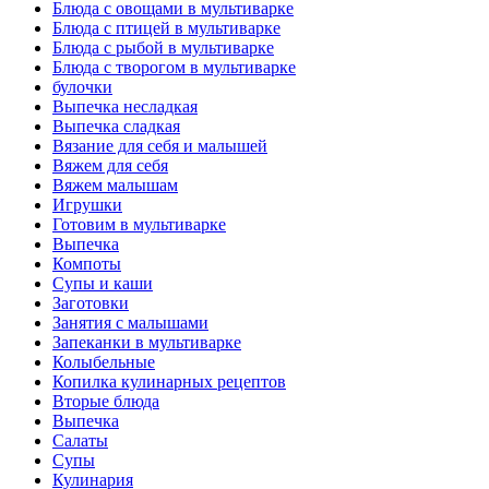
Блюда с овощами в мультиварке
Блюда с птицей в мультиварке
Блюда с рыбой в мультиварке
Блюда с творогом в мультиварке
булочки
Выпечка несладкая
Выпечка сладкая
Вязание для себя и малышей
Вяжем для себя
Вяжем малышам
Игрушки
Готовим в мультиварке
Выпечка
Компоты
Супы и каши
Заготовки
Занятия с малышами
Запеканки в мультиварке
Колыбельные
Копилка кулинарных рецептов
Вторые блюда
Выпечка
Салаты
Супы
Кулинария