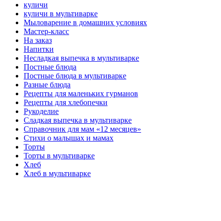
куличи
куличи в мультиварке
Мыловарение в домашних условиях
Мастер-класс
На заказ
Напитки
Несладкая выпечка в мультиварке
Постные блюда
Постные блюда в мультиварке
Разные блюда
Рецепты для маленьких гурманов
Рецепты для хлебопечки
Рукоделие
Сладкая выпечка в мультиварке
Справочник для мам «12 месяцев»
Стихи о малышах и мамах
Торты
Торты в мультиварке
Хлеб
Хлеб в мультиварке