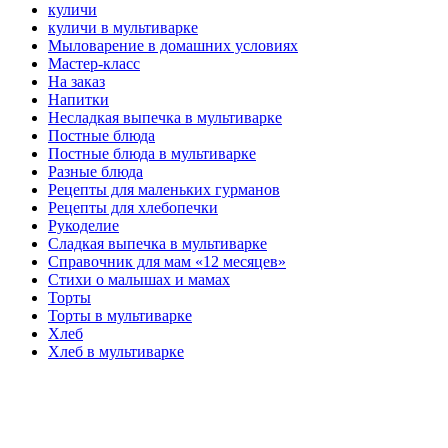
куличи
куличи в мультиварке
Мыловарение в домашних условиях
Мастер-класс
На заказ
Напитки
Несладкая выпечка в мультиварке
Постные блюда
Постные блюда в мультиварке
Разные блюда
Рецепты для маленьких гурманов
Рецепты для хлебопечки
Рукоделие
Сладкая выпечка в мультиварке
Справочник для мам «12 месяцев»
Стихи о малышах и мамах
Торты
Торты в мультиварке
Хлеб
Хлеб в мультиварке