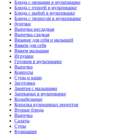
Блюда с овощами в мультиварке
Блюда с птицей в мультиварке
Блюда с рыбой в мультиварке
Блюда с творогом в мультиварке
булочки
Выпечка несладкая
Выпечка сладкая
Вязание для себя и малышей
Вяжем для себя
Вяжем малышам
Игрушки
Готовим в мультиварке
Выпечка
Компоты
Супы и каши
Заготовки
Занятия с малышами
Запеканки в мультиварке
Колыбельные
Копилка кулинарных рецептов
Вторые блюда
Выпечка
Салаты
Супы
Кулинария