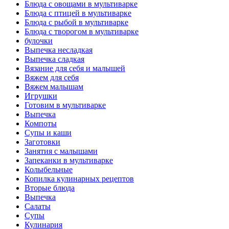
Блюда с овощами в мультиварке
Блюда с птицей в мультиварке
Блюда с рыбой в мультиварке
Блюда с творогом в мультиварке
булочки
Выпечка несладкая
Выпечка сладкая
Вязание для себя и малышей
Вяжем для себя
Вяжем малышам
Игрушки
Готовим в мультиварке
Выпечка
Компоты
Супы и каши
Заготовки
Занятия с малышами
Запеканки в мультиварке
Колыбельные
Копилка кулинарных рецептов
Вторые блюда
Выпечка
Салаты
Супы
Кулинария