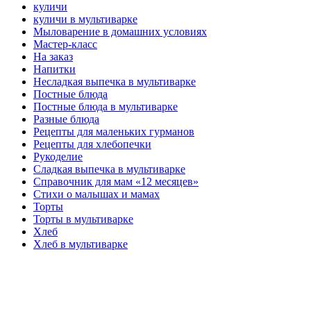
куличи
куличи в мультиварке
Мыловарение в домашних условиях
Мастер-класс
На заказ
Напитки
Несладкая выпечка в мультиварке
Постные блюда
Постные блюда в мультиварке
Разные блюда
Рецепты для маленьких гурманов
Рецепты для хлебопечки
Рукоделие
Сладкая выпечка в мультиварке
Справочник для мам «12 месяцев»
Стихи о малышах и мамах
Торты
Торты в мультиварке
Хлеб
Хлеб в мультиварке