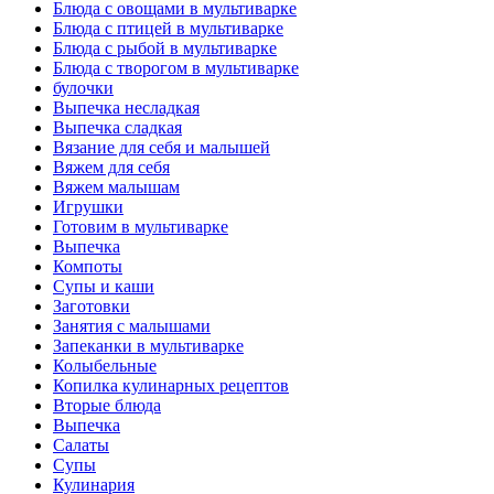
Блюда с овощами в мультиварке
Блюда с птицей в мультиварке
Блюда с рыбой в мультиварке
Блюда с творогом в мультиварке
булочки
Выпечка несладкая
Выпечка сладкая
Вязание для себя и малышей
Вяжем для себя
Вяжем малышам
Игрушки
Готовим в мультиварке
Выпечка
Компоты
Супы и каши
Заготовки
Занятия с малышами
Запеканки в мультиварке
Колыбельные
Копилка кулинарных рецептов
Вторые блюда
Выпечка
Салаты
Супы
Кулинария