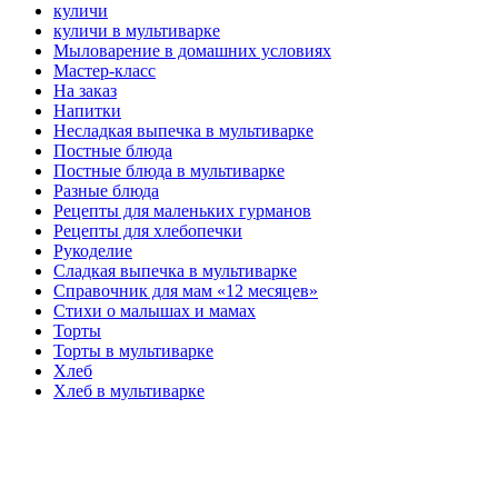
куличи
куличи в мультиварке
Мыловарение в домашних условиях
Мастер-класс
На заказ
Напитки
Несладкая выпечка в мультиварке
Постные блюда
Постные блюда в мультиварке
Разные блюда
Рецепты для маленьких гурманов
Рецепты для хлебопечки
Рукоделие
Сладкая выпечка в мультиварке
Справочник для мам «12 месяцев»
Стихи о малышах и мамах
Торты
Торты в мультиварке
Хлеб
Хлеб в мультиварке