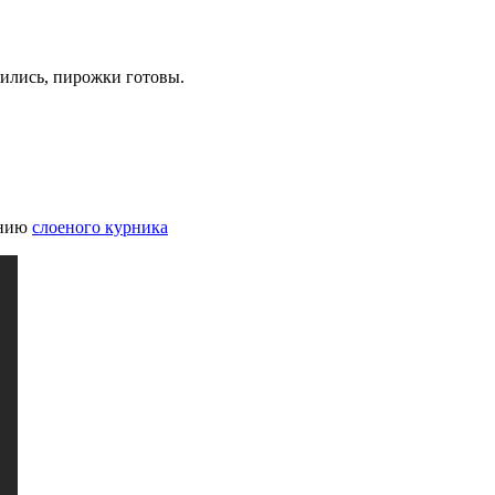
нились, пирожки готовы.
ению
слоеного курника