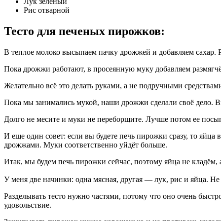
Лук зеленый
Рис отварной
Тесто для печеных пирожков:
В теплое молоко высыпаем пачку дрожжей и добавляем сахар. 
Пока дрожжи работают, в просеянную муку добавляем размягчё
Желательно всё это делать руками, а не подручными средствами
Пока мы занимались мукой, наши дрожжи сделали своё дело. В
Долго не месите и муки не переборщите. Лучше потом ее посып
И еще один совет: если вы будете печь пирожки сразу, то яйца 
дрожжами. Муки соответственно уйдёт больше.
Итак, мы будем печь пирожки сейчас, поэтому яйца не кладём, 
У меня две начинки: одна мясная, другая — лук, рис и яйца. Не
Разделывать тесто нужно частями, потому что оно очень быстро
удовольствие.