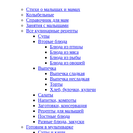
Стихи о малышах и мамах
Колыбельные
Справочник для мам
Занятия с малышами
Все кулинарные рецепты
Супы
Вторые блюда
Блюда из птицы
Блюда из мяса
Блюда из рыбы
Блюда из овощей
Выпечка
Выпечка сладкая
Выпечка несладкая
Торты
Хлеб, булочки, куличи
Салаты
Напитки, компоты
Заготовки, консервация
Рецепты для малышей
Постные блюда
Разные блюда, закуски
Готовим в мультиварке
Супы и каши