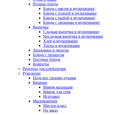
Вторые блюда
Блюда с мясом в мультиварке
Блюда с птицей в мультиварке
Блюда с рыбой в мультиварке
Блюда с овощами в мультиварке
Выпечка
Сладкая выпечка в мультиварке
Несладкая выпечка в мультиварке
Хлеб в мультиварке
Торты в мультиварке
Запеканки и омлеты
Блюда с творогом
Постные блюда
Компоты
Рецепты для хлебопечки
Рукоделие
Поделки своими руками
Вязание
Вяжем малышам
Вяжем для себя
Игрушки
Мыловарение
Мастер-класс
На заказ