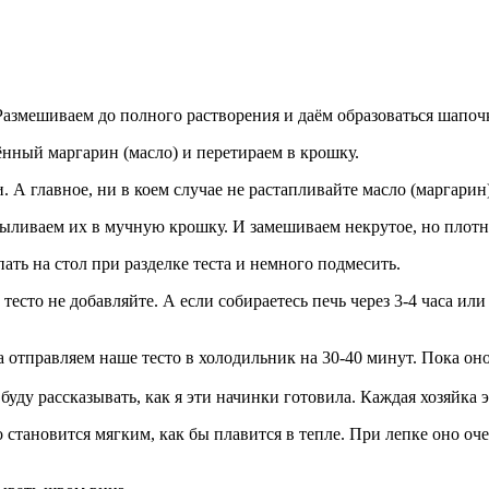
Размешиваем до полного растворения и даём образоваться шапоч
нный маргарин (масло) и перетираем в крошку.
. А главное, ни в коем случае не растапливайте масло (маргари
ыливаем их в мучную крошку. И замешиваем некрутое, но плотно
ать на стол при разделке теста и немного подмесить.
в тесто не добавляйте. А если собираетесь печь через 3-4 часа 
а отправляем наше тесто в холодильник на 30-40 минут. Пока он
 буду рассказывать, как я эти начинки готовила. Каждая хозяйка
 становится мягким, как бы плавится в тепле. При лепке оно оче