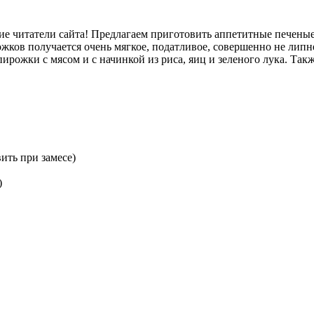
гие читатели сайта! Предлагаем приготовить аппетитные печены
ков получается очень мягкое, податливое, совершенно не липнет
пирожки с мясом и с начинкой из риса, яиц и зеленого лука. Та
ить при замесе)
)