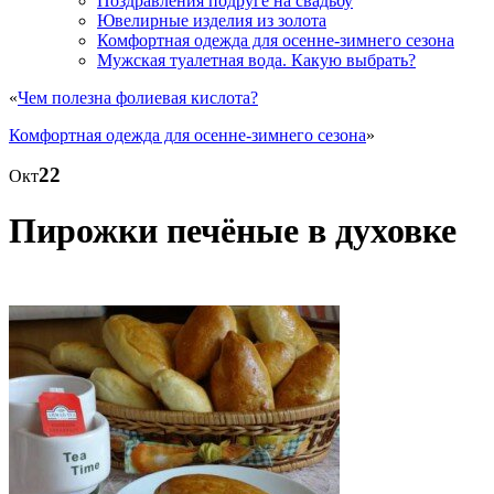
Поздравления подруге на свадьбу
Ювелирные изделия из золота
Комфортная одежда для осенне-зимнего сезона
Мужская туалетная вода. Какую выбрать?
«
Чем полезна фолиевая кислота?
Комфортная одежда для осенне-зимнего сезона
»
22
Окт
Пирожки печёные в духовке