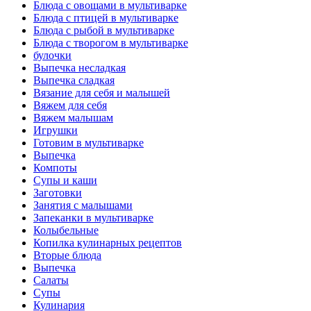
Блюда с овощами в мультиварке
Блюда с птицей в мультиварке
Блюда с рыбой в мультиварке
Блюда с творогом в мультиварке
булочки
Выпечка несладкая
Выпечка сладкая
Вязание для себя и малышей
Вяжем для себя
Вяжем малышам
Игрушки
Готовим в мультиварке
Выпечка
Компоты
Супы и каши
Заготовки
Занятия с малышами
Запеканки в мультиварке
Колыбельные
Копилка кулинарных рецептов
Вторые блюда
Выпечка
Салаты
Супы
Кулинария