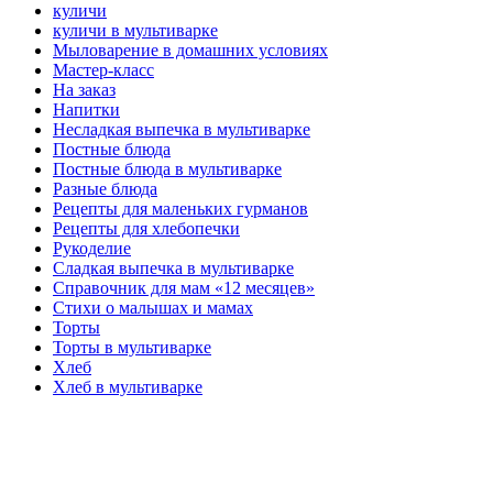
куличи
куличи в мультиварке
Мыловарение в домашних условиях
Мастер-класс
На заказ
Напитки
Несладкая выпечка в мультиварке
Постные блюда
Постные блюда в мультиварке
Разные блюда
Рецепты для маленьких гурманов
Рецепты для хлебопечки
Рукоделие
Сладкая выпечка в мультиварке
Справочник для мам «12 месяцев»
Стихи о малышах и мамах
Торты
Торты в мультиварке
Хлеб
Хлеб в мультиварке