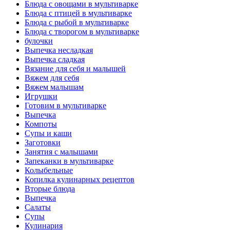
Блюда с овощами в мультиварке
Блюда с птицей в мультиварке
Блюда с рыбой в мультиварке
Блюда с творогом в мультиварке
булочки
Выпечка несладкая
Выпечка сладкая
Вязание для себя и малышей
Вяжем для себя
Вяжем малышам
Игрушки
Готовим в мультиварке
Выпечка
Компоты
Супы и каши
Заготовки
Занятия с малышами
Запеканки в мультиварке
Колыбельные
Копилка кулинарных рецептов
Вторые блюда
Выпечка
Салаты
Супы
Кулинария