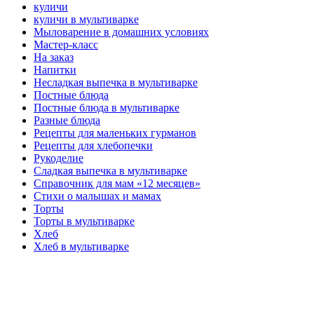
куличи
куличи в мультиварке
Мыловарение в домашних условиях
Мастер-класс
На заказ
Напитки
Несладкая выпечка в мультиварке
Постные блюда
Постные блюда в мультиварке
Разные блюда
Рецепты для маленьких гурманов
Рецепты для хлебопечки
Рукоделие
Сладкая выпечка в мультиварке
Справочник для мам «12 месяцев»
Стихи о малышах и мамах
Торты
Торты в мультиварке
Хлеб
Хлеб в мультиварке