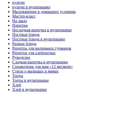
куличи
куличи в мультиварке
Мыловарение в домашних условиях
Мастер-класс
На заказ
Напитки
Несладкая выпечка в мультиварке
Постные блюда
Постные блюда в мультиварке
Разные блюда
Рецепты для маленьких гурманов
Рецепты для хлебопечки
Рукоделие
Сладкая выпечка в мультиварке
Справочник для мам «12 месяцев»
Стихи о малышах и мамах
Торты
Торты в мультиварке
Хлеб
Хлеб в мультиварке