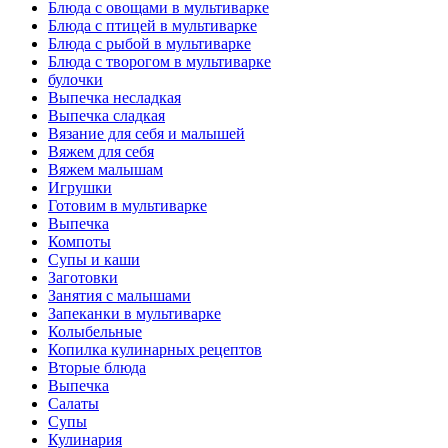
Блюда с овощами в мультиварке
Блюда с птицей в мультиварке
Блюда с рыбой в мультиварке
Блюда с творогом в мультиварке
булочки
Выпечка несладкая
Выпечка сладкая
Вязание для себя и малышей
Вяжем для себя
Вяжем малышам
Игрушки
Готовим в мультиварке
Выпечка
Компоты
Супы и каши
Заготовки
Занятия с малышами
Запеканки в мультиварке
Колыбельные
Копилка кулинарных рецептов
Вторые блюда
Выпечка
Салаты
Супы
Кулинария