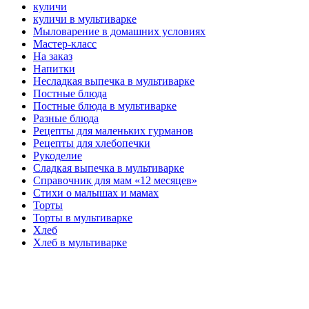
куличи
куличи в мультиварке
Мыловарение в домашних условиях
Мастер-класс
На заказ
Напитки
Несладкая выпечка в мультиварке
Постные блюда
Постные блюда в мультиварке
Разные блюда
Рецепты для маленьких гурманов
Рецепты для хлебопечки
Рукоделие
Сладкая выпечка в мультиварке
Справочник для мам «12 месяцев»
Стихи о малышах и мамах
Торты
Торты в мультиварке
Хлеб
Хлеб в мультиварке