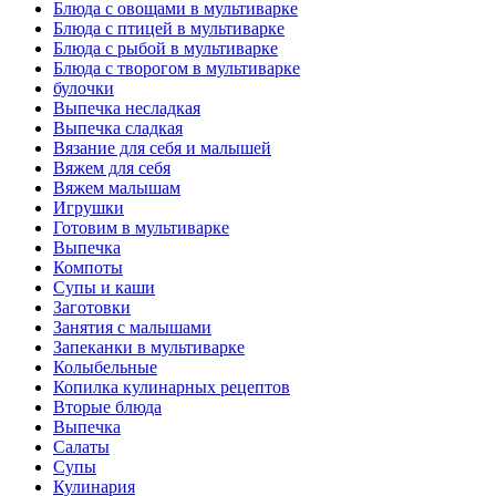
Блюда с овощами в мультиварке
Блюда с птицей в мультиварке
Блюда с рыбой в мультиварке
Блюда с творогом в мультиварке
булочки
Выпечка несладкая
Выпечка сладкая
Вязание для себя и малышей
Вяжем для себя
Вяжем малышам
Игрушки
Готовим в мультиварке
Выпечка
Компоты
Супы и каши
Заготовки
Занятия с малышами
Запеканки в мультиварке
Колыбельные
Копилка кулинарных рецептов
Вторые блюда
Выпечка
Салаты
Супы
Кулинария