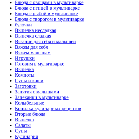
Блюда с овощами в мультиварке
Блюда с птицей в мультиварке
Блюда с рыбой в мультиварке
Блюда с творогом в мультиварке
булочки
Выпечка несладкая
Выпечка сладкая
Вязание для себя и малышей
Вяжем для себя
Вяжем малышам
Игрушки
Готовим в мультиварке
Выпечка
Компоты
Супы и каши
Заготовки
Занятия с малышами
Запеканки в мультиварке
Колыбельные
Копилка кулинарных рецептов
Вторые блюда
Выпечка
Салаты
Супы
Кулинария