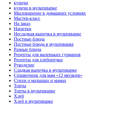
куличи
куличи в мультиварке
Мыловарение в домашних условиях
Мастер-класс
На заказ
Напитки
Несладкая выпечка в мультиварке
Постные блюда
Постные блюда в мультиварке
Разные блюда
Рецепты для маленьких гурманов
Рецепты для хлебопечки
Рукоделие
Сладкая выпечка в мультиварке
Справочник для мам «12 месяцев»
Стихи о малышах и мамах
Торты
Торты в мультиварке
Хлеб
Хлеб в мультиварке