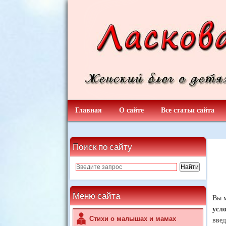
Главная
О сайте
Все статьи сайта
Поиск по сайту
Меню сайта
Вы м
усл
Стихи о малышах и мамах
введ