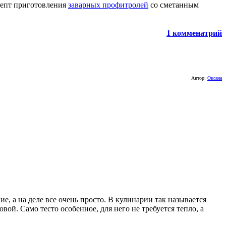
ецепт приготовления
заварных профитролей
со сметанным
1 комменатрий
Автор:
Оксана
ие, а на деле все очень просто. В кулинарии так называется
ой. Само тесто особенное, для него не требуется тепло, а