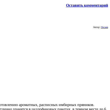
Оставить комментарий
Автор:
Оксана
готовлению ароматных, расписных имбирных пряников.
тлично хранятся в целлофановых пакетах, в темном месте до 6