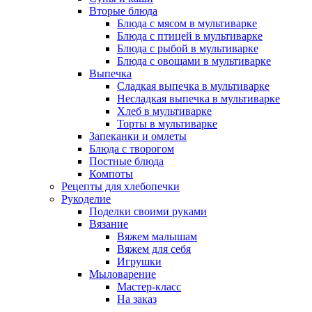
Вторые блюда
Блюда с мясом в мультиварке
Блюда с птицей в мультиварке
Блюда с рыбой в мультиварке
Блюда с овощами в мультиварке
Выпечка
Сладкая выпечка в мультиварке
Несладкая выпечка в мультиварке
Хлеб в мультиварке
Торты в мультиварке
Запеканки и омлеты
Блюда с творогом
Постные блюда
Компоты
Рецепты для хлебопечки
Рукоделие
Поделки своими руками
Вязание
Вяжем малышам
Вяжем для себя
Игрушки
Мыловарение
Мастер-класс
На заказ