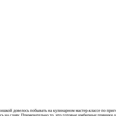
ишкой довелось побывать на кулинарном мастер-классе по при
ь на славу. Примечательно то, что готовые имбирные пряники о