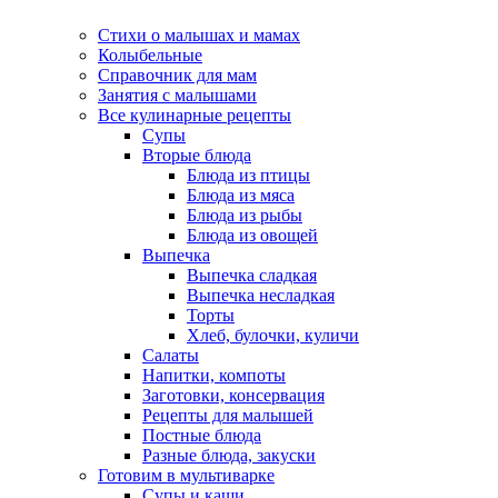
Стихи о малышах и мамах
Колыбельные
Справочник для мам
Занятия с малышами
Все кулинарные рецепты
Супы
Вторые блюда
Блюда из птицы
Блюда из мяса
Блюда из рыбы
Блюда из овощей
Выпечка
Выпечка сладкая
Выпечка несладкая
Торты
Хлеб, булочки, куличи
Салаты
Напитки, компоты
Заготовки, консервация
Рецепты для малышей
Постные блюда
Разные блюда, закуски
Готовим в мультиварке
Супы и каши