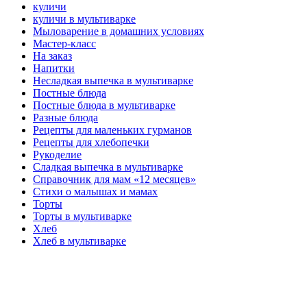
куличи
куличи в мультиварке
Мыловарение в домашних условиях
Мастер-класс
На заказ
Напитки
Несладкая выпечка в мультиварке
Постные блюда
Постные блюда в мультиварке
Разные блюда
Рецепты для маленьких гурманов
Рецепты для хлебопечки
Рукоделие
Сладкая выпечка в мультиварке
Справочник для мам «12 месяцев»
Стихи о малышах и мамах
Торты
Торты в мультиварке
Хлеб
Хлеб в мультиварке