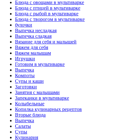
Блюда с овощами в мультиварке
Блюда с птицей в мультиварке
Блюда с рыбой в мультиварке
Блюда с творогом в мультиварке
булочки
Выпечка несладкая
Выпечка сладкая
Вязание для себя и малышей
Вяжем для себя
Вяжем малышам
Игрушки
Готовим в мультиварке
Выпечка
Компоты
Супы и каши
Заготовки
Занятия с малышами
Запеканки в мультиварке
Колыбельные
Копилка кулинарных рецептов
Вторые блюда
Выпечка
Салаты
Супы
Кулинария