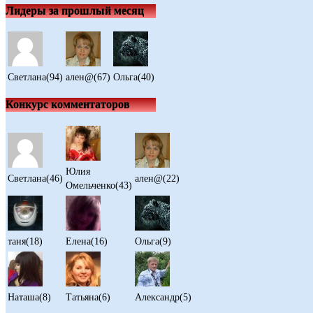
Лидеры за прошлый месяц
Светлана(94)
ален@(67)
Ольга(40)
Конкурс комментаторов
Юлия
Светлана(46)
ален@(22)
Омельченко(43)
таня(18)
Елена(16)
Ольга(9)
Наташа(8)
Татьяна(6)
Александр(5)