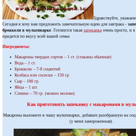
Здравствуйте, уважаем
Сегодня я хочу вам предложить замечательную идею для завтрака -
зап
брокколи в мультиварке
. Готовится такая
запеканка
очень просто, и я
придется по вкусу всей вашей семье.
Ингредиенты:
Макароны твердых сортов – 1 ст. (стаканы обычные)
Вода – 1 ст.
Брокколи – 7-8 соцветий
Колбаса или сосиски – 150 гр.
Сыр – 100 гр.
Яйца – 1 шт.
Сливки – 70 гр. (можно молоко)
Как приготовить запеканку с макаронами в мул
Макароны выложите в чашу мультиварки, добавьте разобранную на соц
(у меня замороженная).