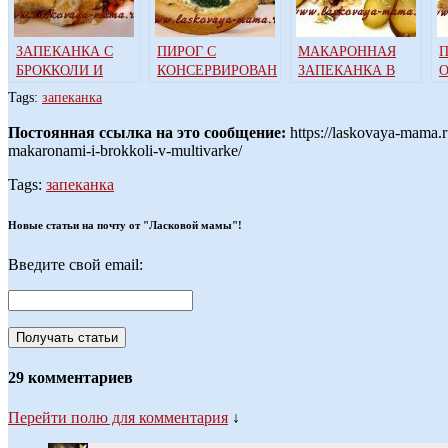
ЗАПЕКАНКА С
ПИРОГ С
МАКАРОННАЯ
П
БРОККОЛИ И
КОНСЕРВИРОВАННОЙ
ЗАПЕКАНКА В
ЦВЕТНОЙ
ГОРБУШЕЙ И
МУЛЬТИВАРКЕ
Tags:
запеканка
КАПУСТОЙ В
БРОККОЛИ В
МУЛЬТИВАРКЕ
МУЛЬТИВАРКЕ
Постоянная ссылка на это сообщение:
https://laskovaya-mama.
makaronami-i-brokkoli-v-multivarke/
Tags:
запеканка
Новые статьи на почту от "Ласковой мамы"!
Введите свой email:
29 комментариев
Перейти полю для комментария
↓