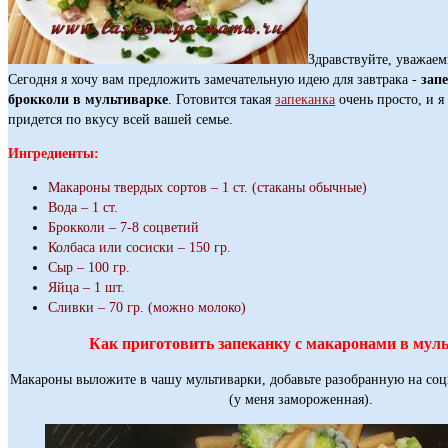
Здравствуйте, уважаем
Сегодня я хочу вам предложить замечательную идею для завтрака -
зап
брокколи в мультиварке
. Готовится такая
запеканка
очень просто, и я
придется по вкусу всей вашей семье.
Ингредиенты:
Макароны твердых сортов – 1 ст. (стаканы обычные)
Вода – 1 ст.
Брокколи – 7-8 соцветий
Колбаса или сосиски – 150 гр.
Сыр – 100 гр.
Яйца – 1 шт.
Сливки – 70 гр. (можно молоко)
Как приготовить запеканку с макаронами в мул
Макароны выложите в чашу мультиварки, добавьте разобранную на соц
(у меня замороженная).