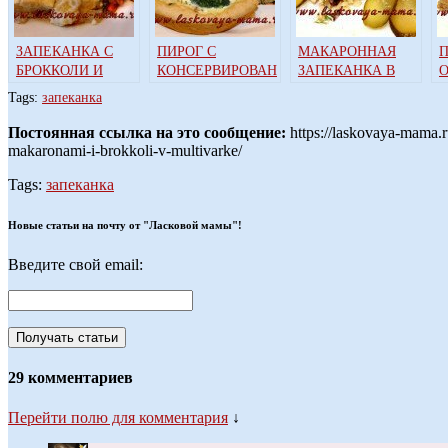
ЗАПЕКАНКА С
ПИРОГ С
МАКАРОННАЯ
П
БРОККОЛИ И
КОНСЕРВИРОВАННОЙ
ЗАПЕКАНКА В
ЦВЕТНОЙ
ГОРБУШЕЙ И
МУЛЬТИВАРКЕ
Tags:
запеканка
КАПУСТОЙ В
БРОККОЛИ В
МУЛЬТИВАРКЕ
МУЛЬТИВАРКЕ
Постоянная ссылка на это сообщение:
https://laskovaya-mama.
makaronami-i-brokkoli-v-multivarke/
Tags:
запеканка
Новые статьи на почту от "Ласковой мамы"!
Введите свой email:
29 комментариев
Перейти полю для комментария
↓