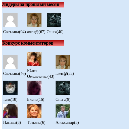
Лидеры за прошлый месяц
Светлана(94)
ален@(67)
Ольга(40)
Конкурс комментаторов
Юлия
Светлана(46)
ален@(22)
Омельченко(43)
таня(18)
Елена(16)
Ольга(9)
Наташа(8)
Татьяна(6)
Александр(5)