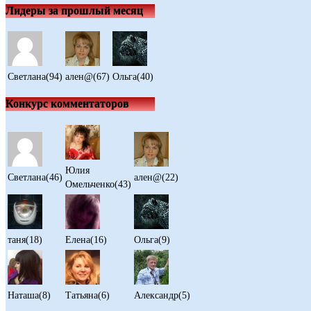
Лидеры за прошлый месяц
Светлана(94)
ален@(67)
Ольга(40)
Конкурс комментаторов
Юлия
Светлана(46)
ален@(22)
Омельченко(43)
таня(18)
Елена(16)
Ольга(9)
Наташа(8)
Татьяна(6)
Александр(5)