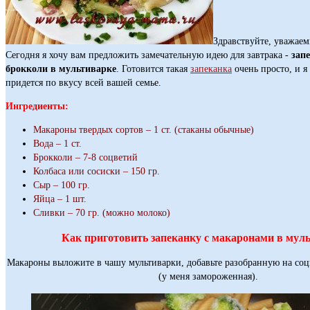
Здравствуйте, уважаем
Сегодня я хочу вам предложить замечательную идею для завтрака -
зап
брокколи в мультиварке
. Готовится такая
запеканка
очень просто, и я
придется по вкусу всей вашей семье.
Ингредиенты:
Макароны твердых сортов – 1 ст. (стаканы обычные)
Вода – 1 ст.
Брокколи – 7-8 соцветий
Колбаса или сосиски – 150 гр.
Сыр – 100 гр.
Яйца – 1 шт.
Сливки – 70 гр. (можно молоко)
Как приготовить запеканку с макаронами в мул
Макароны выложите в чашу мультиварки, добавьте разобранную на соц
(у меня замороженная).