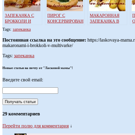
ЗАПЕКАНКА С
ПИРОГ С
МАКАРОННАЯ
П
БРОККОЛИ И
КОНСЕРВИРОВАННОЙ
ЗАПЕКАНКА В
ЦВЕТНОЙ
ГОРБУШЕЙ И
МУЛЬТИВАРКЕ
Tags:
запеканка
КАПУСТОЙ В
БРОККОЛИ В
МУЛЬТИВАРКЕ
МУЛЬТИВАРКЕ
Постоянная ссылка на это сообщение:
https://laskovaya-mama.
makaronami-i-brokkoli-v-multivarke/
Tags:
запеканка
Новые статьи на почту от "Ласковой мамы"!
Введите свой email:
29 комментариев
Перейти полю для комментария
↓