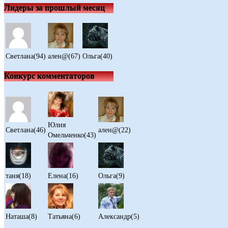
Лидеры за прошлый месяц
Светлана(94)
ален@(67)
Ольга(40)
Конкурс комментаторов
Юлия
Светлана(46)
ален@(22)
Омельченко(43)
таня(18)
Елена(16)
Ольга(9)
Наташа(8)
Татьяна(6)
Александр(5)