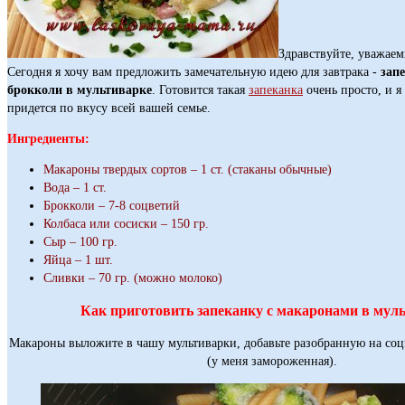
Здравствуйте, уважаем
Сегодня я хочу вам предложить замечательную идею для завтрака -
зап
брокколи в мультиварке
. Готовится такая
запеканка
очень просто, и я
придется по вкусу всей вашей семье.
Ингредиенты:
Макароны твердых сортов – 1 ст. (стаканы обычные)
Вода – 1 ст.
Брокколи – 7-8 соцветий
Колбаса или сосиски – 150 гр.
Сыр – 100 гр.
Яйца – 1 шт.
Сливки – 70 гр. (можно молоко)
Как приготовить запеканку с макаронами в мул
Макароны выложите в чашу мультиварки, добавьте разобранную на соц
(у меня замороженная).