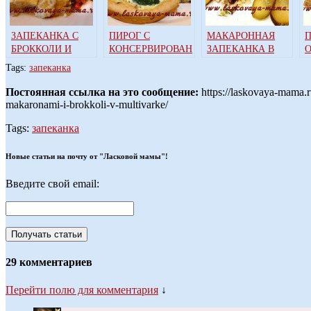
ЗАПЕКАНКА С
ПИРОГ С
МАКАРОННАЯ
П
БРОККОЛИ И
КОНСЕРВИРОВАННОЙ
ЗАПЕКАНКА В
ЦВЕТНОЙ
ГОРБУШЕЙ И
МУЛЬТИВАРКЕ
Tags:
запеканка
КАПУСТОЙ В
БРОККОЛИ В
МУЛЬТИВАРКЕ
МУЛЬТИВАРКЕ
Постоянная ссылка на это сообщение:
https://laskovaya-mama.
makaronami-i-brokkoli-v-multivarke/
Tags:
запеканка
Новые статьи на почту от "Ласковой мамы"!
Введите свой email:
29 комментариев
Перейти полю для комментария
↓