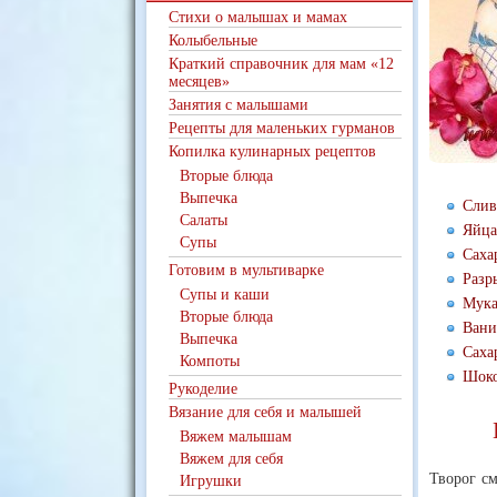
Стихи о малышах и мамах
Колыбельные
Краткий справочник для мам «12
месяцев»
Занятия с малышами
Рецепты для маленьких гурманов
Копилка кулинарных рецептов
Вторые блюда
Выпечка
Слив
Салаты
Яйца
Супы
Сахар
Готовим в мультиварке
Разр
Супы и каши
Мука 
Вторые блюда
Вани
Выпечка
Саха
Компоты
Шоко
Рукоделие
Вязание для себя и малышей
Вяжем малышам
Вяжем для себя
Творог с
Игрушки