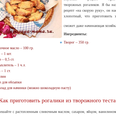
творожных рогаликов. Я бы наз
рецепт «на скорую руку», он на
хлопотный, что приготовить 
сможет даже начинающая хозяйк
Ингредиенты:
Творог – 350 гр.
очное масло – 100 гр.
 – 1 шт.
 – 0,5 ст.
ыхлитель – 1 ч.л.
– 1 ст.
лин
р для обсыпки
лад для начинки (можно шоколадную пасту)
Как приготовить рогалики из творожного теста
мешайте с растопленным сливочным маслом, сахаром, яйцом, ванилином,