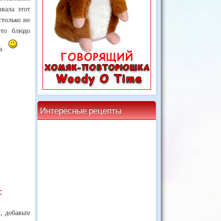
вала этот
столько не
это блюдо
а.
Интересные рецепты
:
 добавьте