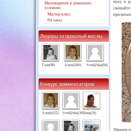
муку и р
Мыловарение в домашних
условиях
смешайте 
Мастер-класс
прилипать
На заказ
Лидеры за прошлый месяц
Галя(98)
Ален@(86)
Svetl@nka(84)
Конкурс комментаторов
Ален@(32)
Svetl@nka(30)
Лина(26)
Уберите е