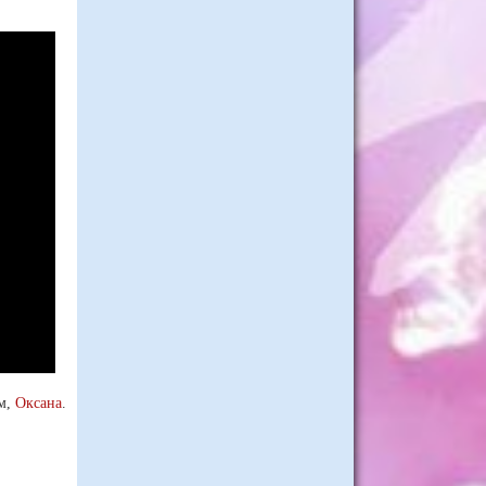
м,
Оксана
.