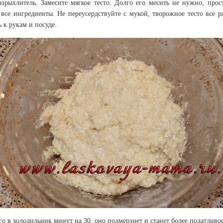
азрыхлитель. Замесите мягкое тесто. Долго его месить не нужно, прос
все ингредиенты. Не переусердствуйте с мукой, творожное тесто все р
 к рукам и посуде.
го в холодильник минут на 30, оно подмерзнет и станет более податливое