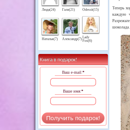
Теперь хо
Люда(24)
Галя(21)
Odessit(15)
каждую ч
Разрежьт
шоколада.
Lady
Наталья(7)
Александр(7)
Fox(6)
Книга в подарок!
Ваш e-mail:
*
Ваше имя:
*