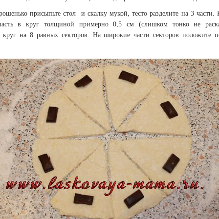
рошенько присыпьте стол и скалку мукой, тесто разделите на 3 части. 
асть в круг толщиной примерно 0,5 см (слишком тонко не раска
е круг на 8 равных секторов. На широкие части секторов положите п