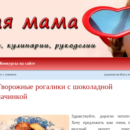
Конкурсы на сайте
ре с изюмом
куриная колбаса 
Творожные рогалики с шоколадной
начинкой
Здравствуйте, дорогие читате
Хочу предложить вам очень 
вкусный рецепт пригот