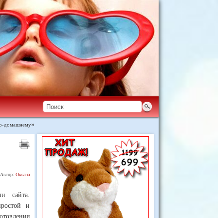
по-домашнему
»
Автор:
Оксана
ли сайта.
простой и
овления