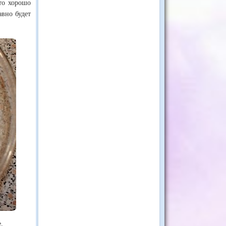
то хорошо
авно будет
.