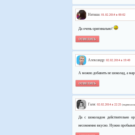
Наташа:
01.02.2014 в 00:02
Да очень оригинально!
ОТВЕТИТЬ
Александр:
02.02.2014 в 19:49
А можно добавить не шоколад, а мар
ОТВЕТИТЬ
Галя:
02.02.2014 в 22:25
(подписан н
Да с шоколадом действительно ор
несомненно вкусно. Нужно пробыват