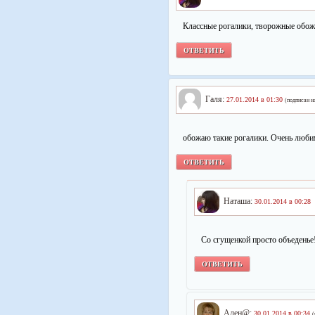
Классные рогалики, творожные обож
ОТВЕТИТЬ
Галя:
27.01.2014 в 01:30
(подписан н
обожаю такие рогалики. Очень люби
ОТВЕТИТЬ
Наташа:
30.01.2014 в 00:28
Со сгущенкой просто объеденье
ОТВЕТИТЬ
Ален@:
30.01.2014 в 00:34
(