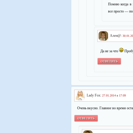
Помню когда в 
все просто — по
Ален@:
30.01.2
Да не за что
Пробу
ОТВЕТИТЬ
Lady Fox:
27.01.2014 в 17:09
Очень вкусно. Главное во время остан
ОТВЕТИТЬ