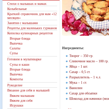
Стихи о малышах и мамах
Колыбельные
Краткий справочник для мам «12
месяцев»
Занятия с малышами
Рецепты для маленьких гурманов
Копилка кулинарных рецептов
Вторые блюда
Выпечка
Ингредиенты:
Салаты
Супы
Творог – 350 гр.
Готовим в мультиварке
Сливочное масло – 100 гр.
Супы и каши
Яйца – 1 шт.
Вторые блюда
Сахар – 0,5 ст.
Выпечка
Разрыхлитель – 1 ч.л.
Компоты
Мука – 1 ст.
Рукоделие
Ванилин
Вязание для себя и малышей
Сахар для обсыпки
Вяжем малышам
Шоколад для начинки (мо
Вяжем для себя
Игрушки