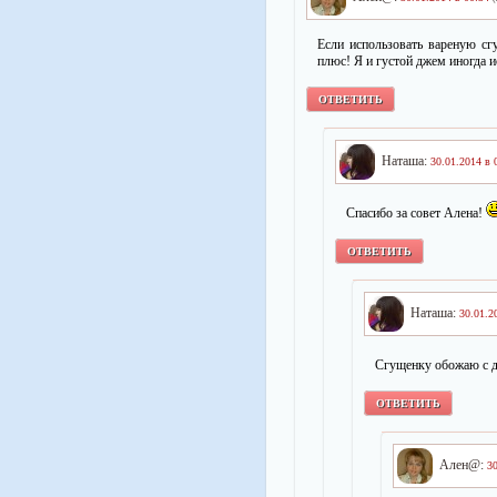
Если использовать вареную сг
плюс! Я и густой джем иногда 
ОТВЕТИТЬ
Наташа:
30.01.2014 в 
Спасибо за совет Алена!
ОТВЕТИТЬ
Наташа:
30.01.2
Сгущенку обожаю с д
ОТВЕТИТЬ
Ален@:
30