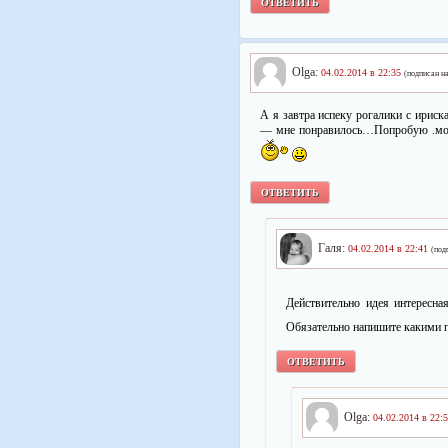
ОТВЕТИТЬ
Olga:
04.02.2014 в 22:35
(подписан н
А я завтра испеку рогалики с ириск
— мне понравилось…Попробую .мож
ОТВЕТИТЬ
Галя:
04.02.2014 в 22:41
(под
Действительно идея интересн
Обязательно напишите какими 
ОТВЕТИТЬ
Olga:
04.02.2014 в 22: