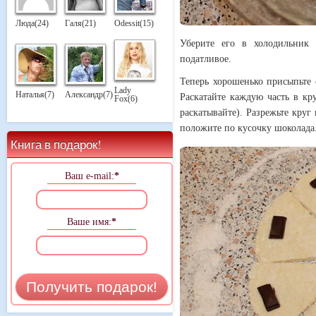
Люда(24)
Галя(21)
Odessit(15)
Уберите его в холодильник
податливое.
Теперь хорошенько присыпьте с
Lady
Наталья(7)
Александр(7)
Раскатайте каждую часть в к
Fox(6)
раскатывайте). Разрежьте круг
положите по кусочку шоколада
Книга в подарок!
Ваш e-mail:
*
Ваше имя:
*