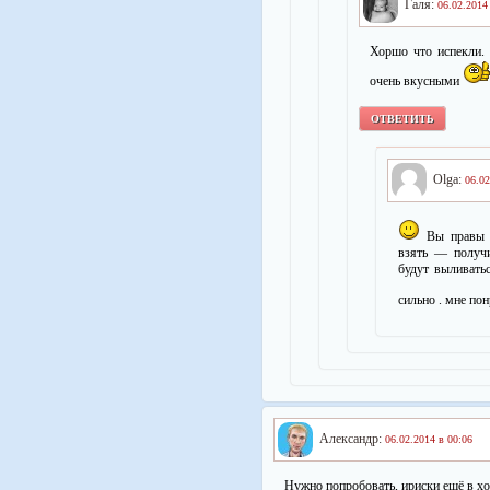
Галя:
06.02.2014
Хоршо что испекли. 
очень вкусными
ОТВЕТИТЬ
Olga:
06.02
Вы правы .
взять — получи
будут выливать
сильно . мне по
Александр:
06.02.2014 в 00:06
Нужно попробовать, ириски ещё в хо