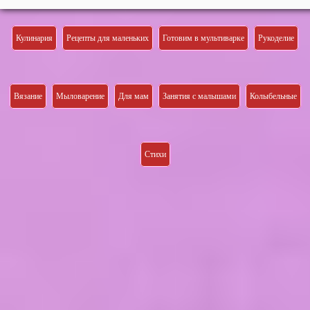
Кулинария
Рецепты для маленьких
Готовим в мультиварке
Рукоделие
Вязание
Мыловарение
Для мам
Занятия с малышами
Колыбельные
Стихи