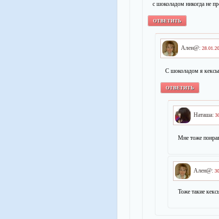
с шоколадом никогда не пр
ОТВЕТИТЬ
Ален@:
28.01.2
С шоколадом я кексы
ОТВЕТИТЬ
Наташа:
3
Мне тоже понра
Ален@:
30
Тоже такие кекс