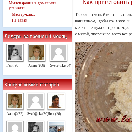
Как приготовить 
Мыловарение в домашних
условиях
Мастер-класс
Творог смешайте с растоп
На заказ
ванилином, добавьте муку и 
месить не нужно, просто хорош
с мукой, творожное тесто все р
Лидеры за прошлый месяц
Галя(98)
Ален@(86)
Svetl@nka(84)
Конкурс комментаторов
Ален@(32)
Svetl@nka(30)
Лина(26)