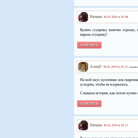
Наташа:
30.01.2014 в 01:08
Купить сгущенку конечно хорошо, н
варила сгущенку!
ОТВЕТИТЬ
Ален@:
30.01.2014 в 01:12
(подписа
На мой вкус купленная или сваренна
уследить, чтобы не взорвалось.
Слышала истории, как потом кухню
ОТВЕТИТЬ
Наташа:
30.01.2014 в 01:17