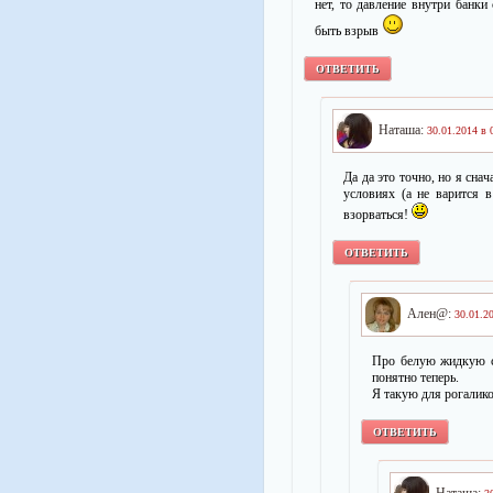
нет, то давление внутри банк
быть взрыв
ОТВЕТИТЬ
Наташа:
30.01.2014 в 
Да да это точно, но я сна
условиях (а не варится 
взорваться!
ОТВЕТИТЬ
Ален@:
30.01.2
Про белую жидкую сг
понятно теперь.
Я такую для рогалико
ОТВЕТИТЬ
Наташа: