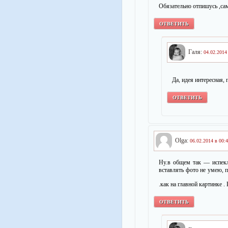
Обязательно отпишусь ,са
ОТВЕТИТЬ
Галя:
04.02.2014
Да, идея интересная,
ОТВЕТИТЬ
Olga:
06.02.2014 в 00:
Ну.в общем так — испекл
вставлять фото не умею, п
.как на главной картинке .
ОТВЕТИТЬ