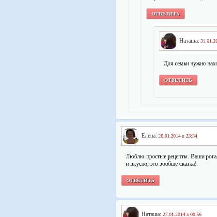
ОТВЕТИТЬ
Наташа:
31.01.2
Для семьи нужно нах
ОТВЕТИТЬ
Елена:
26.01.2014 в 23:34
Люблю простые рецепты. Ваши рогал
и вкусно, это вообще сказка!
ОТВЕТИТЬ
Наташа:
27.01.2014 в 00:56