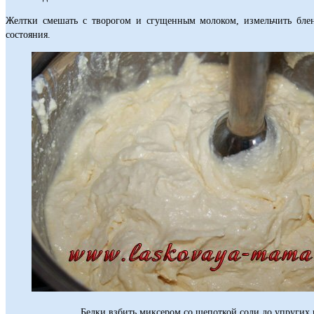
Желтки смешать с творогом и сгущенным молоком, измельчить бле
состояния.
Белки взбить миксером со щепоткой соли до упругих 