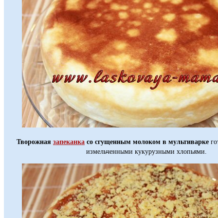
Творожная
запеканка
со сгущенным молоком в мультиварке
го
измельченными кукурузными хлопьями.