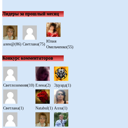
Лидеры за прошлый месяц
Юлия
ален@(86)
Светлана(75)
Омельченко(55)
Конкурс комментаторов
Светлозимняя(10)
Елена(2)
Эдуард(1)
Светлана(1)
Natabul(1)
Алла(1)