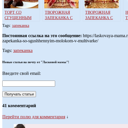
ТОРТ СО
ТВОРОЖНАЯ
ТВОРОЖНАЯ
СГУЩЕННЫМ
ЗАПЕКАНКА С
ЗАПЕКАНКА С
МОЛОКОМ В
ВИШНЕЙ В
КЛЮКВОЙ И
З
Tags:
запеканка
МУЛЬТИВАРКЕ
МУЛЬТИВАРКЕ
ИЗЮМОМ В
МУЛЬТИВАРКЕ
Постоянная ссылка на это сообщение:
https://laskovaya-mama.
zapekanka-so-sgushhennyim-molokom-v-multivarke/
Tags:
запеканка
Новые статьи на почту от "Ласковой мамы"!
Введите свой email:
41 комментарий
Перейти полю для комментария
↓