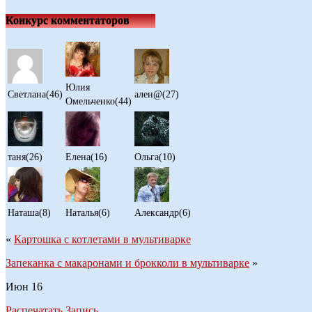
Конкурс комментаторов
Юлия
Светлана(46)
ален@(27)
Омельченко(44)
таня(26)
Елена(16)
Ольга(10)
Наташа(8)
Наталья(6)
Александр(6)
«
Картошка с котлетами в мультиварке
Запеканка с макаронами и брокколи в мультиварке
»
Июн
16
Распечатать Запись