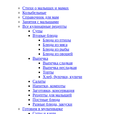
Стихи о малышах и мамах
Колыбельные
Справочник для мам
Занятия с малышами
Все кулинарные рецепты
Супы
Вторые блюда
Блюда из птицы
Блюда из мяса
Блюда из рыбы
Блюда из овощей
Выпечка
Выпечка сладкая
Выпечка несладкая
Торты
Хлеб, булочки, куличи
Салаты
Напитки, компоты
Заготовки, консервация
Рецепты для малышей
Постные блюда
Разные блюда, закуски
Готовим в мультиварке
Супы и каши