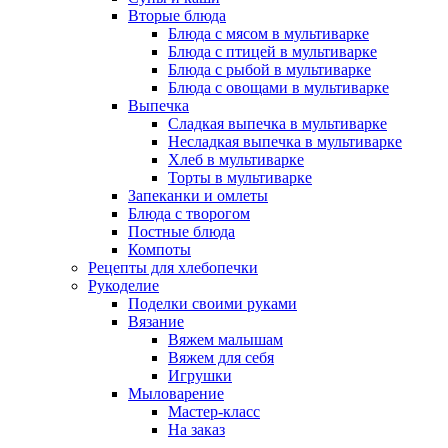
Вторые блюда
Блюда с мясом в мультиварке
Блюда с птицей в мультиварке
Блюда с рыбой в мультиварке
Блюда с овощами в мультиварке
Выпечка
Сладкая выпечка в мультиварке
Несладкая выпечка в мультиварке
Хлеб в мультиварке
Торты в мультиварке
Запеканки и омлеты
Блюда с творогом
Постные блюда
Компоты
Рецепты для хлебопечки
Рукоделие
Поделки своими руками
Вязание
Вяжем малышам
Вяжем для себя
Игрушки
Мыловарение
Мастер-класс
На заказ