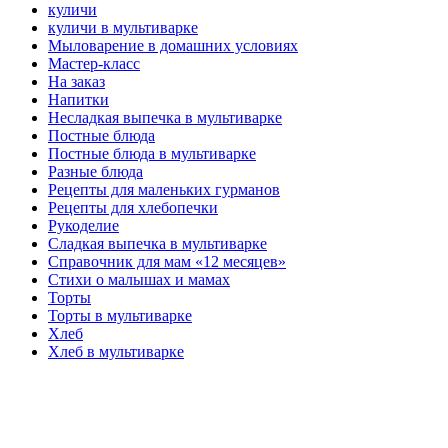
куличи
куличи в мультиварке
Мыловарение в домашних условиях
Мастер-класс
На заказ
Напитки
Несладкая выпечка в мультиварке
Постные блюда
Постные блюда в мультиварке
Разные блюда
Рецепты для маленьких гурманов
Рецепты для хлебопечки
Рукоделие
Сладкая выпечка в мультиварке
Справочник для мам «12 месяцев»
Стихи о малышах и мамах
Торты
Торты в мультиварке
Хлеб
Хлеб в мультиварке