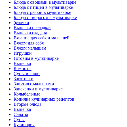
Блюда с овощами в мультиварке
Блюда с птицей в мультиварке
Блюда с рыбой в мультиварке
Блюда с творогом в мультиварке
булочки
Выпечка несладкая
Выпечка сладкая
Вязание для себя и малышей
Вяжем для себя
Вяжем малышам
Игрушки
Готовим в мультиварке
Выпечка
Компоты
Супы и каши
Заготовки
Занятия с малышами
Запеканки в мультиварке
Колыбельные
Копилка кулинарных рецептов
Вторые блюда
Выпечка
Салаты
Супы
Кулинария