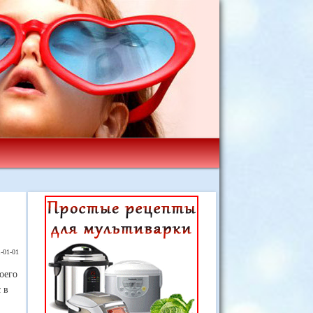
-01-01
воего
 в