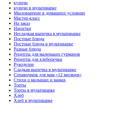
куличи
куличи в мультиварке
Мыловарение в домашних условиях
Мастер-класс
На заказ
Напитки
Несладкая выпечка в мультиварке
Постные блюда
Постные блюда в мультиварке
Разные блюда
Рецепты для маленьких гурманов
Рецепты для хлебопечки
Рукоделие
Сладкая выпечка в мультиварке
Справочник для мам «12 месяцев»
Стихи о малышах и мамах
Торты
Торты в мультиварке
Хлеб
Хлеб в мультиварке