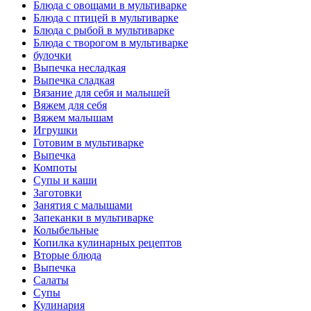
Блюда с овощами в мультиварке
Блюда с птицей в мультиварке
Блюда с рыбой в мультиварке
Блюда с творогом в мультиварке
булочки
Выпечка несладкая
Выпечка сладкая
Вязание для себя и малышей
Вяжем для себя
Вяжем малышам
Игрушки
Готовим в мультиварке
Выпечка
Компоты
Супы и каши
Заготовки
Занятия с малышами
Запеканки в мультиварке
Колыбельные
Копилка кулинарных рецептов
Вторые блюда
Выпечка
Салаты
Супы
Кулинария