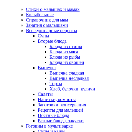
Стихи о малышах и мамах
Колыбельные
Справочник для мам
Занятия с малышами
Все кулинарные рецепты
Супы
Вторые блюда
Блюда из птицы
Блюда из мяса
Блюда из рыбы
Блюда из овощей
Выпечка
Выпечка сладкая
Выпечка несладкая
Торты
Хлеб, булочки, куличи
Салаты
Напитки, компоты
Заготовки, консервация
Рецепты для малышей
Постные блюда
Разные блюда, закуски
Готовим в мультиварке
Супы и каши