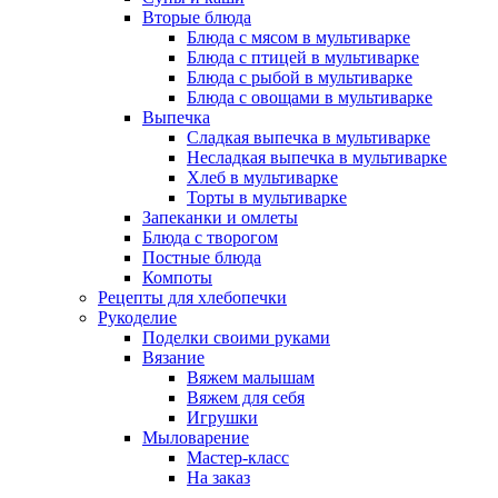
Вторые блюда
Блюда с мясом в мультиварке
Блюда с птицей в мультиварке
Блюда с рыбой в мультиварке
Блюда с овощами в мультиварке
Выпечка
Сладкая выпечка в мультиварке
Несладкая выпечка в мультиварке
Хлеб в мультиварке
Торты в мультиварке
Запеканки и омлеты
Блюда с творогом
Постные блюда
Компоты
Рецепты для хлебопечки
Рукоделие
Поделки своими руками
Вязание
Вяжем малышам
Вяжем для себя
Игрушки
Мыловарение
Мастер-класс
На заказ