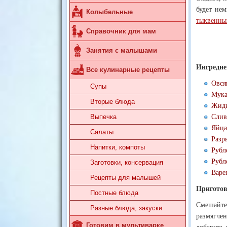
будет не
Колыбельные
тыквенны
Справочник для мам
Занятия с малышами
Ингредие
Все кулинарные рецепты
Овся
Супы
Мука
Вторые блюда
Жидк
Выпечка
Слив
Яйца
Салаты
Разр
Напитки, компоты
Рубл
Рубл
Заготовки, консервация
Варе
Рецепты для малышей
Приготов
Постные блюда
Смешайте
Разные блюда, закуски
размягче
Готовим в мультиварке