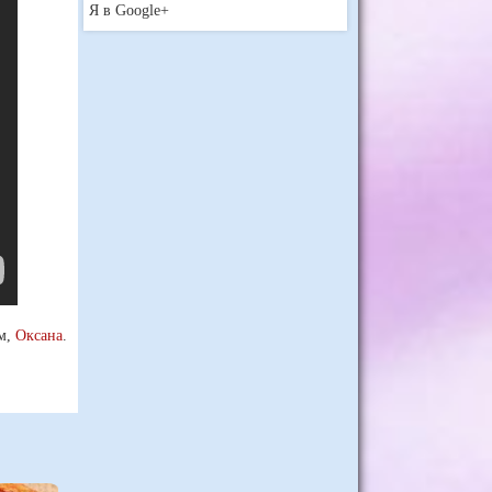
Я в Google+
м,
Оксана
.