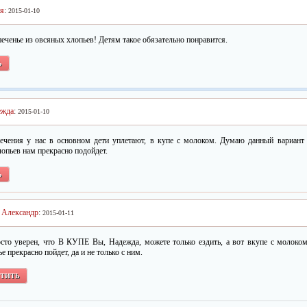
я
:
2015-01-10
еченье из овсяных хлопьев! Детям такое обязательно понравится.
Ь
ежда
:
2015-01-10
ечения у нас в основном дети уплетают, в купе с молоком. Думаю данный вариант 
опьев нам прекрасно подойдет.
Ь
Александр
:
2015-01-11
сто уверен, что В КУПЕ Вы, Надежда, можете только ездить, а вот вкупе с молоко
ье прекрасно пойдет, да и не только с ним.
ТИТЬ