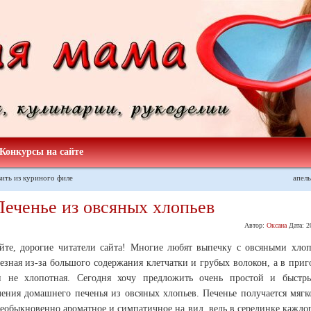
Конкурсы на сайте
ить из куриного филе
апел
Печенье из овсяных хлопьев
Автор:
Оксана
Дата:
2
уйте, дорогие читатели сайта! Многие любят выпечку с овсяными хлоп
езная из-за большого содержания клетчатки и грубых волокон, а в при
и не хлопотная. Сегодня хочу предложить очень простой и быстр
ления домашнего печенья из овсяных хлопьев.
Печенье получается мягк
необыкновенно ароматное и симпатичное на вид, ведь в серединке каждо