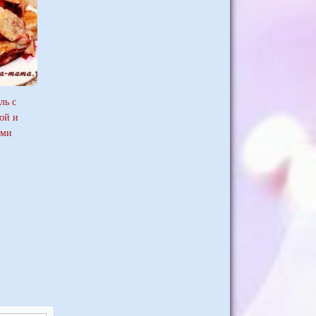
ль с
ой и
ами