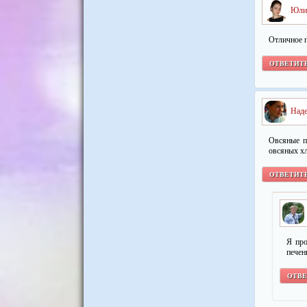
Юли
Отличное п
ОТВЕТИТ
Над
Овсяные п
овсяных хл
ОТВЕТИТ
Я про
печен
ОТВЕ