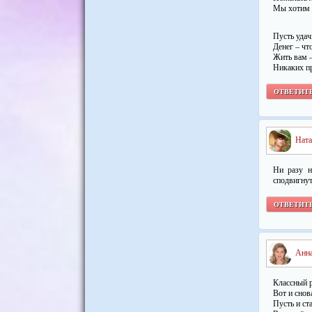
Мы хотим 
Пусть удач
Денег – что
Жить вам –
Никаких пр
ОТВЕТИТ
Ната
Ни разу н
сподвигнут
ОТВЕТИТ
Анн
Классный р
Вот и снов
Пусть и ст