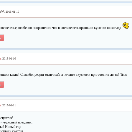
н@:
2015-01-10
ое печенье, особенно понравилось что в составе есть орешки и кусочки шоколада
Ь
a
:
2015-01-10
яшки какие! Спасибо: рецепт отличный, а печенье вкусное и приготовить легко! Твит
Ь
а
:
2015-01-11
рецептик!
– чудесный праздник,
рый Новый год
юбви и счастья