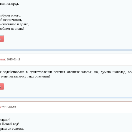
вам наперед,
и будет много,
б не сосчитать,
 счастливо и долго,
облем не знать!
Ь
лья
:
2015-01-11
е задействовала в приготовлении печенья овсяные хлопья, но, думаю шоколад, ор
 меня на выпечку такого печенья!
Ь
а
:
2015-01-13
ецепт!
а Новый год!
арым он зовется,