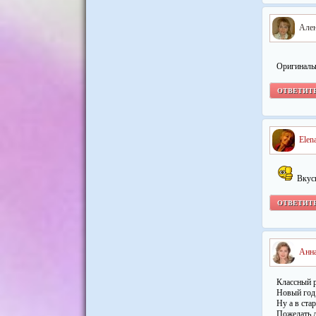
Але
Оригинальн
ОТВЕТИТ
Elen
Вкусн
ОТВЕТИТ
Анн
Классный 
Новый год 
Ну а в ста
Пожелать л