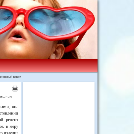
ьсиновый кекс
»
015-01-09
ьями, она
готовлении
ый рецепт
ое, в меру
го изделия