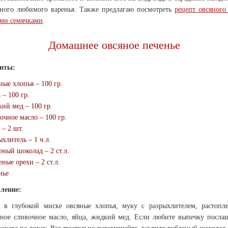
много любимого варенья. Также предлагаю посмотреть
рецепт овсяного
ми семячками
.
Домашнее овсяное печенье
нты:
ные хлопья – 100 гр.
 – 100 гр.
ий мед – 100 гр.
очное масло – 100 гр.
 – 2 шт.
ыхлитель – 1 ч.л.
еный шоколад – 2 ст.л.
еные орехи – 2 ст.л.
нье
ление:
 в глубокой миске овсяные хлопья, муку с разрыхлителем, растопл
нное сливочное масло, яйца, жидкий мед. Если любите выпечку посла