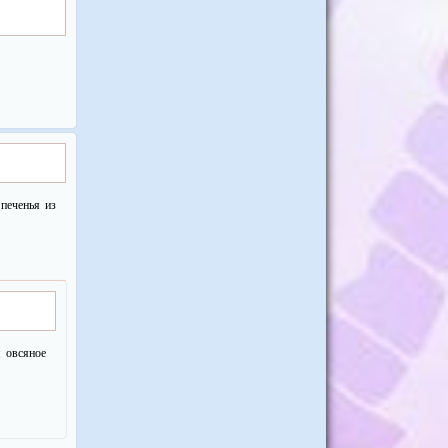
печенья из
м овсяное