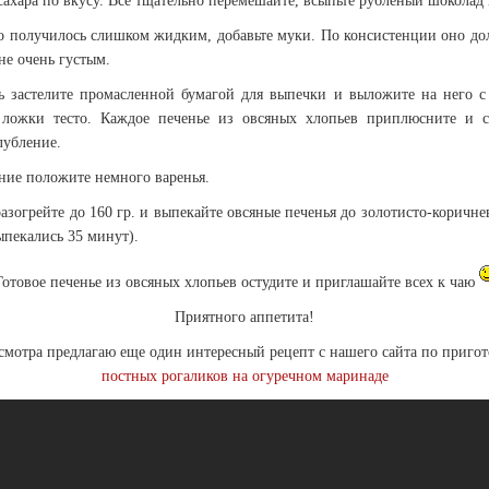
сахара по вкусу. Все тщательно перемешайте, всыпьте рубленый шоколад 
то получилось слишком жидким, добавьте муки. По консистенции оно до
не очень густым.
ь застелите промасленной бумагой для выпечки и выложите на него 
 ложки тесто. Каждое печенье из овсяных хлопьев приплюсните и с
лубление.
ние положите немного варенья.
азогрейте до 160 гр. и выпекайте овсяные печенья до золотисто-коричне
ыпекались 35 минут).
Готовое печенье из овсяных хлопьев остудите и приглашайте всех к чаю
Приятного аппетита!
смотра предлагаю еще один интересный рецепт с нашего сайта по приго
постных рогаликов на огуречном маринаде