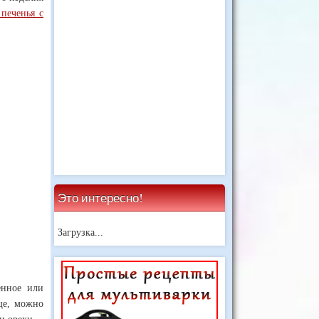
 печенья с
Это интересно!
Загрузка...
енное или
ще, можно