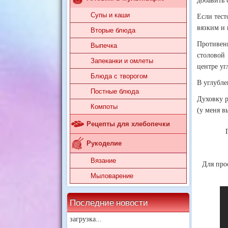
добавить 
Супы и каши
Если тес
вязким и 
Вторые блюда
Противен
Выпечка
столовой
Запеканки и омлеты
центре уг
Блюда с творогом
В углубле
Постные блюда
Духовку р
Компоты
(у меня в
Рецепты для хлебопечки
Рукоделие
Вязание
Для про
Мыловарение
Последние новости
загрузка...