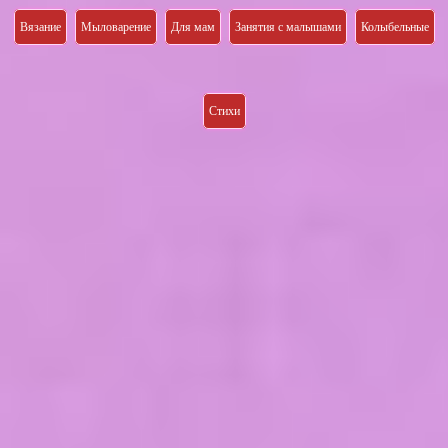
Вязание
Мыловарение
Для мам
Занятия с малышами
Колыбельные
Стихи