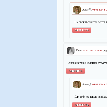
Ален@:
04.02.2014 в 
Ну овощи с мясом всегда 
ОТВЕТИТЬ
Галя:
04.02.2014 в 13:11
(под
Химия в такой колбпасе отсуств
ОТВЕТИТЬ
Ален@:
04.02.2014 в 
Для себя же такую колбасу
ОТВЕТИТЬ