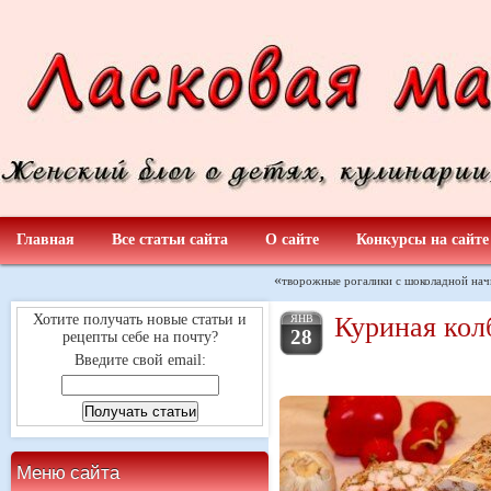
Главная
Все статьи сайта
О сайте
Конкурсы на сайте
«
творожные рогалики с шоколадной нач
Куриная кол
Хотите получать новые статьи и
ЯНВ
28
рецепты себе на почту?
Введите свой email:
Меню сайта