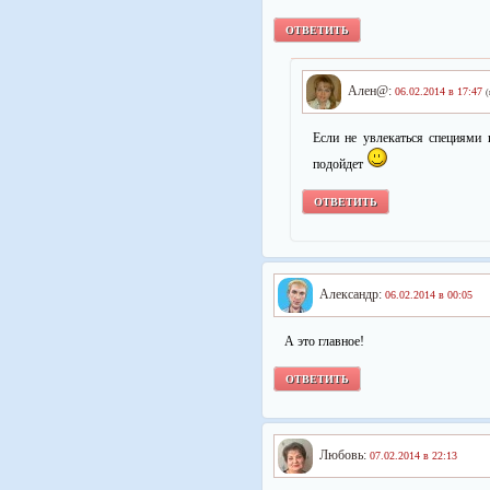
ОТВЕТИТЬ
Ален@:
06.02.2014 в 17:47
(
Если не увлекаться специями 
подойдет
ОТВЕТИТЬ
Александр:
06.02.2014 в 00:05
А это главное!
ОТВЕТИТЬ
Любовь:
07.02.2014 в 22:13