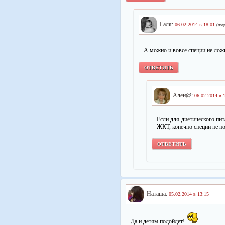
Галя:
06.02.2014 в 18:01
(под
А можно и вовсе специи не ложи
ОТВЕТИТЬ
Ален@:
06.02.2014 в 
Если для диетического пит
ЖКТ, конечно специи не п
ОТВЕТИТЬ
Наташа:
05.02.2014 в 13:15
Да и детям подойдет!