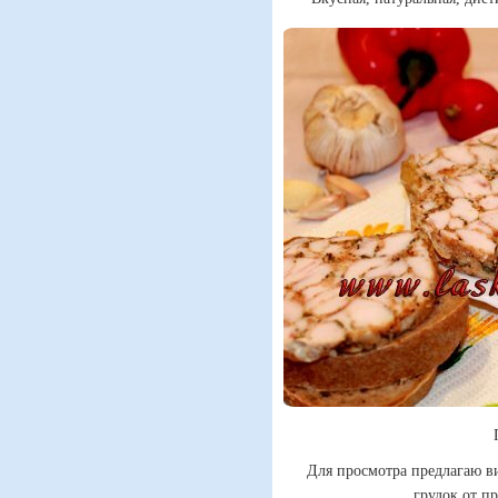
Для просмотра предлагаю в
грудок от п