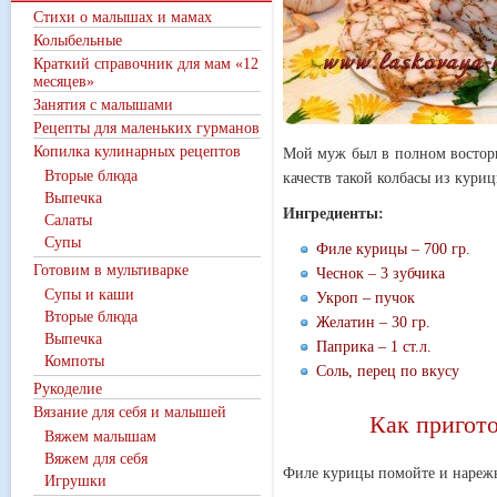
Стихи о малышах и мамах
Колыбельные
Краткий справочник для мам «12
месяцев»
Занятия с малышами
Рецепты для маленьких гурманов
Копилка кулинарных рецептов
Мой муж был в полном восторг
Вторые блюда
качеств такой колбасы из куриц
Выпечка
Ингредиенты:
Салаты
Супы
Филе курицы – 700 гр.
Готовим в мультиварке
Чеснок – 3 зубчика
Супы и каши
Укроп – пучок
Вторые блюда
Желатин – 30 гр.
Выпечка
Паприка – 1 ст.л.
Компоты
Соль, перец по вкусу
Рукоделие
Вязание для себя и малышей
Как пригото
Вяжем малышам
Вяжем для себя
Филе курицы помойте и нарежь
Игрушки