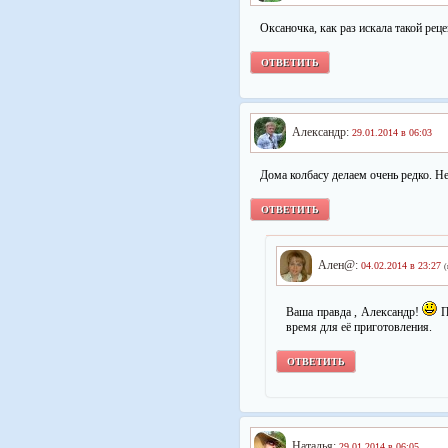
Оксаночка, как раз искала такой рец
ОТВЕТИТЬ
Александр:
29.01.2014 в 06:03
Дома колбасу делаем очень редко. Не
ОТВЕТИТЬ
Ален@:
04.02.2014 в 23:27
(
Ваша правда , Александр!
П
время для её приготовления.
ОТВЕТИТЬ
Наталья:
29.01.2014 в 06:05