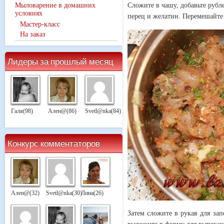
Мыловарение в домашних
Сложите в чашу, добавьте рубл
условиях
перец и желатин. Перемешайте и
Мастер-класс
На заказ
Лидеры за прошлый месяц
Галя(98)
Ален@(86)
Svetl@nka(84)
Конкурс комментаторов
Ален@(32)
Svetl@nka(30)
Лина(26)
Затем сложите в рукав для зап