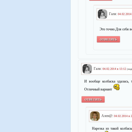
Галя:
04.02.2014
Это точно.Для себя в
ОТВЕТИТЬ
Галя:
04.02.2014 в 13:12
(под
И вообще колбаска удалась, 
Отличный вариант
ОТВЕТИТЬ
Ален@:
04.02.2014 в 
Нарезка из такой колбас