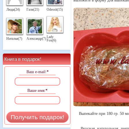
выложите в форму для выпекан
Люда(24)
Галя(21)
Odessit(15)
Lady
Наталья(7)
Александр(7)
Fox(6)
Книга в подарок!
Ваш e-mail:
*
Ваше имя:
*
Выпекайте при 180 гр. 50 ми
Вкусная, натуральная, дие