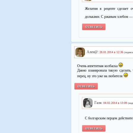
Желатин в рецепте сделает 
дольками. С ржаным хлебом —
ОТВЕТИТЬ
Ален@:
28.01.2014 в 12:36
(подписа
Очень аппетитная колбаска
Давно планировала такую сделать,
перец, ну это уже на любителя
ОТВЕТИТЬ
Галя:
04.02.2014 в 13:09
(под
С болгарским перцем действите
ОТВЕТИТЬ