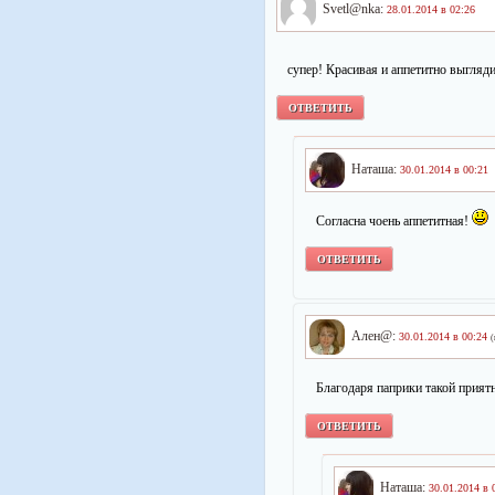
Svetl@nka:
28.01.2014 в 02:26
супер! Красивая и аппетитно выгляди
ОТВЕТИТЬ
Наташа:
30.01.2014 в 00:21
Согласна чоень аппетитная!
ОТВЕТИТЬ
Ален@:
30.01.2014 в 00:24
(
Благодаря паприки такой прият
ОТВЕТИТЬ
Наташа:
30.01.2014 в 