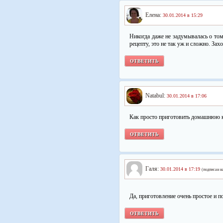
Елена:
30.01.2014 в 15:29
Никогда даже не задумывалась о то
рецепту, это не так уж и сложно. Зах
ОТВЕТИТЬ
Natabul:
30.01.2014 в 17:06
Как просто приготовить домашнюю к
ОТВЕТИТЬ
Галя:
30.01.2014 в 17:19
(подписан н
Да, приготовление очень простое и п
ОТВЕТИТЬ