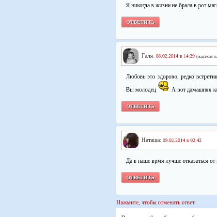
Я никогда в жизни не брала в рот ма
ОТВЕТИТЬ
Галя:
08.02.2014 в 14:29
(подписан н
Любовь это здорово, редко встрети
Вы молодец
А вот дамашняя ко
ОТВЕТИТЬ
Наташа:
09.02.2014 в 02:42
Да в наше врмя лучше отказаться от
ОТВЕТИТЬ
Нажмите, чтобы отменить ответ.