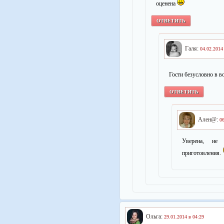
оценена
ОТВЕТИТЬ
Галя:
04.02.2014
Гости безусловно в в
ОТВЕТИТЬ
Ален@:
06
Уверена, не 
приготовления.
Ольга:
29.01.2014 в 04:29