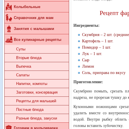
Колыбельные
Рецепт фа
Справочник для мам
Ингредиенты:
Занятия с малышами
Скумбрия – 2 шт. (средние
Все кулинарные рецепты
Картофель – 1 шт.
Помидор – 1 шт.
Супы
Лук – 1 шт.
Вторые блюда
Сыр
Выпечка
Лимон
Соль, приправа по вкусу
Салаты
Приготовление:
Напитки, компоты
Скумбрию помыть, срезать пл
Заготовки, консервация
надреза, не прорезая тушку до 
Рецепты для малышей
Кухонными ножницами срезат
Постные блюда
удалить вместе со внутренно
Разные блюда, закуски
водой. Внутри рыбку облить 
головы вставить зубочистку.
Готовим в мультиварке