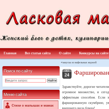
Главная
Все статьи сайта
О сайте
Конкурсы на сайте
«
закуска из вафельных коржей
Поиск по сайту
Фарширован
ОКТ
24
Здравствуйте, дорогие читател
огромное множество, и сего
Меню сайта
эффектным способом. Если хо
фаршированную скумбрию, уве
Стихи о малышах и мамах
внешнего вида блюда!