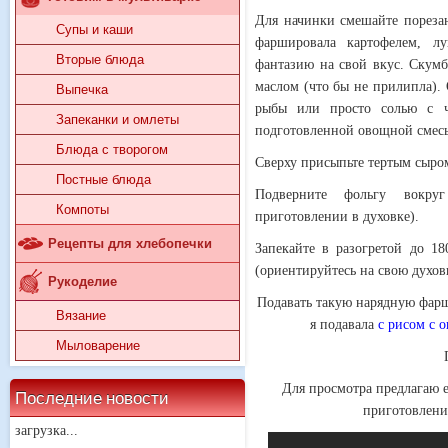
Для начинки смешайте пореза
Супы и каши
фаршировала картофелем, л
Вторые блюда
фантазию на свой вкус. Скум
маслом (что бы не прилипла).
Выпечка
рыбы или просто солью с 
Запеканки и омлеты
подготовленной овощной смес
Блюда с творогом
Сверху присыпьте тертым сыро
Постные блюда
Подверните фольгу вокру
Компоты
приготовлении в духовке).
Рецепты для хлебопечки
Запекайте в разогретой до 1
(ориентируйтесь на свою духов
Рукоделие
Подавать такую нарядную фа
Вязание
я подавала
с рисом с 
Мыловарение
Для просмотра предлагаю е
Последние новости
приготовлен
загрузка...