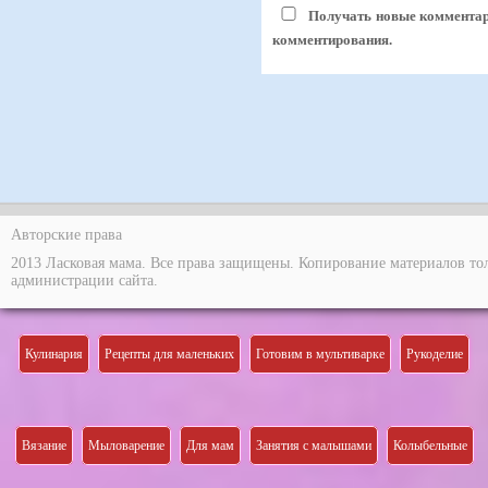
Получать новые комментари
комментирования.
Авторские права
2013 Ласковая мама. Все права защищены. Копирование материалов то
администрации сайта.
Кулинария
Рецепты для маленьких
Готовим в мультиварке
Рукоделие
Вязание
Мыловарение
Для мам
Занятия с малышами
Колыбельные