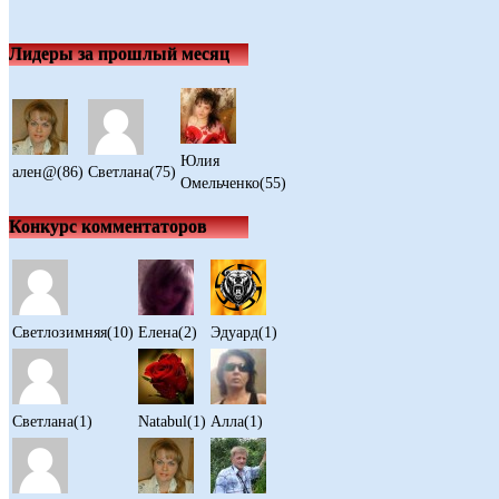
Лидеры за прошлый месяц
Юлия
ален@(86)
Светлана(75)
Омельченко(55)
Конкурс комментаторов
Светлозимняя(10)
Елена(2)
Эдуард(1)
Светлана(1)
Natabul(1)
Алла(1)