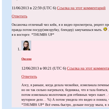
11/06/2013 в 22:59
(UTC 6)
Ссылка на этот комментарий
Ответить
Оксаночка отличный чиз кейк, я и видео просмотрела, рецепт пр
правда потом посуду(мясорубку, блендер) замучаешься мыть.
.
я в восторге. *THUMBS UP*
Оксана
12/06/2013 в 00:21
(UTC 6)
Ссылка на этот коммент
Ответить
Алсу, я раньше, когда делала чизкейки, измельчала печень
но он так сильно нагревался, бедняжка, что я тала боятьс
потом измельчала молоточком для отбивных через пакет…
муторное дело… %) А потом увидела это видео и поняла, 
*THUMBS UP* Всё очень быстро, дольше посуду мыла, в 