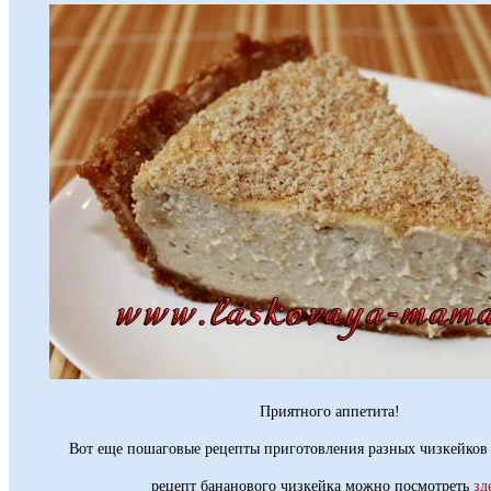
Приятного аппетита!
Вот еще пошаговые рецепты приготовления разных чизкейков 
рецепт бананового чизкейка можно посмотреть
зд